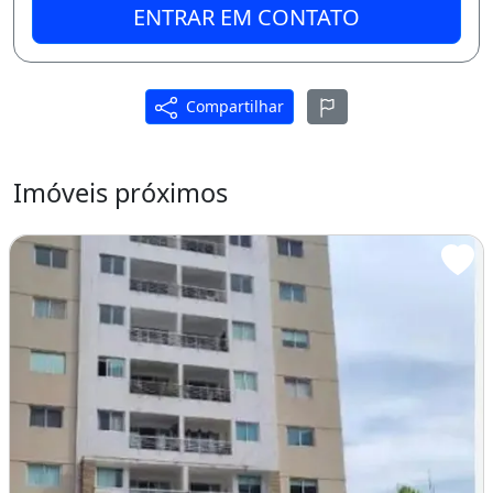
ENTRAR EM CONTATO
ÁGUA E ENERGIA PAGA CONSUMO.
C
Compartilhar
O
NTATO:
Imóveis próximos
MARIA DAS CANDEIAS
92 99163 2658
CRECI 4479
Churrasqueira
Área de serviço