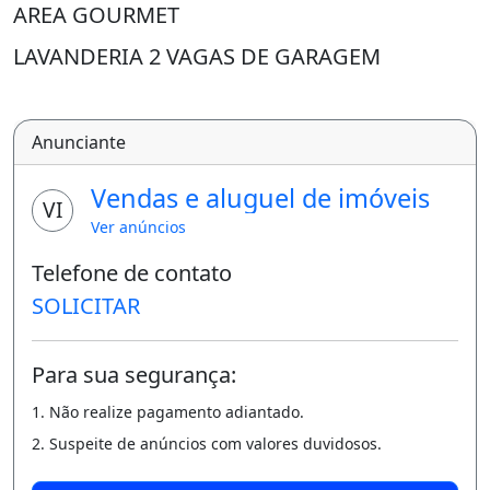
AREA GOURMET
LAVANDERIA 2 VAGAS DE GARAGEM
PORTAO ELETRÔNICO
CERCA ELÉTRICA
Anunciante
SISTEMA DE CÂMERAS
Vendas e aluguel de imóveis
VI
LOCALIZAÇÃO; RUA CUNHA MELO, 749 AO
Ver anúncios
LADO DO RESTAURANTE ESPERINHO DO
Telefone de contato
CHEFE EM FRENTE AO PRIMEIRO BATALHAO
SOLICITAR
DO EXÉRCITO.
Para sua segurança:
VALOR R$: 5.500+ CAUÇÃO
1. Não realize pagamento adiantado.
OBS: IMÓVEL DISPONIVEL PARA VISITA
2. Suspeite de anúncios com valores duvidosos.
APARTIR DE 26/07