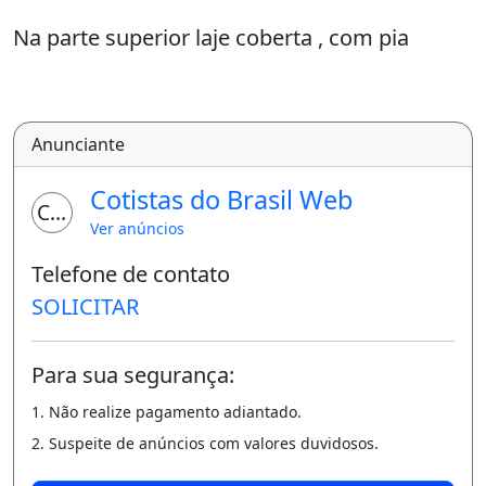
Na parte superior laje coberta , com pia
Não é mobiliado
Água e energia seu consumo
Anunciante
Contrato anual
Cotistas do Brasil Web
CW
Terreno 10x20
Ver anúncios
Com 127 metros de área construída
Telefone de contato
SOLICITAR
02 vagas para garagem, portão eletrônico
Corretora Marinho
Para sua segurança:
(
1. Não realize pagamento adiantado.
9
2. Suspeite de anúncios com valores duvidosos.
2) 9 9 9 6 5