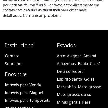
por
Cotistas do Brasil Web
. Por favor, entre diretamente em
contato com
Cotistas do Brasil Web
para obter mais
Comunicar problema
detalhadas.
Institucional
Estados
Contato
Acre
Alagoas
Amapá
Sobre nós
Amazonas
Bahia
Ceará
Distrito federal
Encontre
Espírito santo
Goiás
Imóveis para Venda
Maranhão
Mato grosso
Imóveis para Aluguel
Mato grosso do sul
Imóveis para Temporada
Minas gerais
Pará