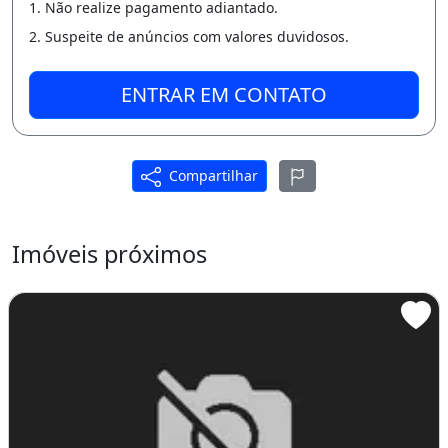
Área De Serviço
1. Não realize pagamento adiantado.
Churrasqueira
2. Suspeite de anúncios com valores duvidosos.
Quarto De Empregada
Porteiro 24H
ENTRAR EM CONTATO
Ar-condicionado
Churrasqueira
Piscina
Área de serviço
Compartilhar
Imóveis próximos