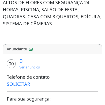
ALTOS DE FLORES COM SEGURANÇA 24
HORAS, PISCINA, SALÃO DE FESTA,
QUADRAS. CASA COM 3 QUARTOS, EDÍCULA,
SISTEMA DE CÂMERAS
ALUGO CASA NO CONDOMÍNIO FECHADO
ALTOS DE FLORES COM SEGURANÇA 24
HORAS, PISCINA, SALÃO DE FESTA,
Anunciante
QUADRAS. CASA COM 3 QUARTOS, EDÍCULA,
0
SISTEMA DE CÂMERAS
00
Ver anúncios
Características:
Telefone de contato
Características da casa:
SOLICITAR
Ar Condicionado
Para sua segurança:
Piscina