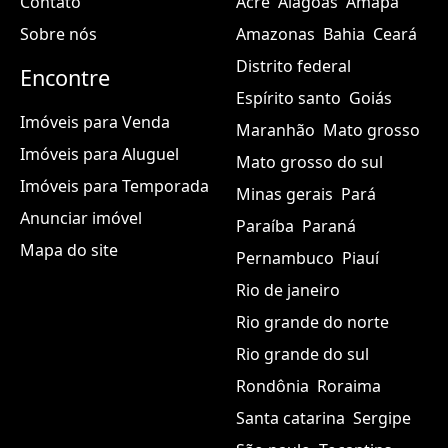
Contato
Acre
Alagoas
Amapá
Sobre nós
Amazonas
Bahia
Ceará
Distrito federal
Encontre
Espírito santo
Goiás
Imóveis para Venda
Maranhão
Mato grosso
Imóveis para Aluguel
Mato grosso do sul
Imóveis para Temporada
Minas gerais
Pará
Anunciar imóvel
Paraíba
Paraná
Mapa do site
Pernambuco
Piauí
Rio de janeiro
Rio grande do norte
Rio grande do sul
Rondônia
Roraima
Santa catarina
Sergipe