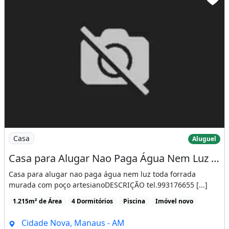
Imagem: Casa para Alugar Nao Paga Água Nem Luz
Casa
Aluguel
Casa para Alugar Nao Paga Água Nem Luz Toda Forrada Murada com Poço Artesiano
Casa para alugar nao paga água nem luz toda forrada
murada com poço artesianoDESCRIÇÃO tel.993176655 [...]
1.215m² de Área
4 Dormitórios
Piscina
Imóvel novo
Cidade Nova, Manaus - AM