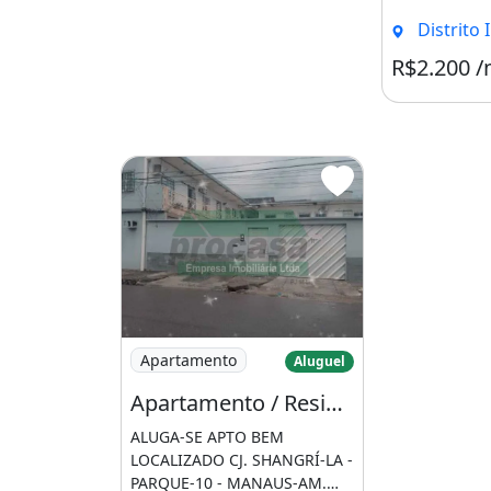
Imóvel mobiliado
Ar-condicionado
Distrito Indust
Varanda
Área de serviço
R$2.200 
Imagem: Apartamento / Residencial / Parqu
Apartamento
Aluguel
Apartamento / Residencial / Parque Dez de Novembro
ALUGA-SE APTO BEM
LOCALIZADO CJ. SHANGRÍ-LA -
PARQUE-10 - MANAUS-AM.