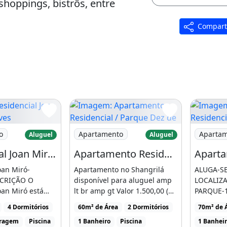
hoppings, bistrôs, entre
Compart
encial Joan Miró - Vieiralves
Imagem: Apartamento Residencial / Par
Imagem: A
o
Apartamento
Aparta
Aluguel
Aluguel
 Vieiralves
Residencial Joan Miró - Vieiralves
Apartamento Residencial / Parque Dez de Novembro
, melhor localização:
oan Miró-
Apartamento no Shangrilá
ALUGA-S
hoppings, bistrôs, entre
SCRIÇÃO O
disponível para aluguel amp
LOCALIZA
oan Miró está
lt br amp gt Valor 1.500,00 (
PARQUE-
melhor do [...]
incluso água [...]
ALUGUEL 
4 Dormitórios
60m² de Área
2 Dormitórios
70m² de 
QUARTOS [
aragem
Piscina
1 Banheiro
Piscina
1 Banhei