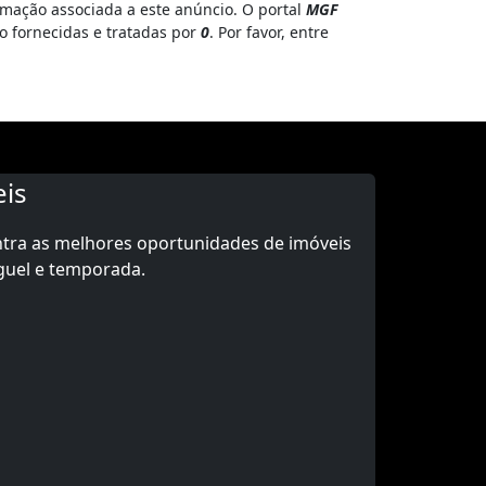
rmação associada a este anúncio. O portal
MGF
o fornecidas e tratadas por
0
. Por favor, entre
is
ntra as melhores oportunidades de imóveis
guel e temporada.