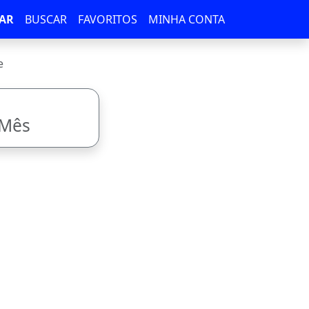
AR
BUSCAR
FAVORITOS
MINHA CONTA
e
/Mês