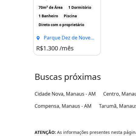
ALUGUEL R$ 1.300,00 01
70m² de Área
1 Dormitório
QUARTO. [...]
1 Banheiro
Piscina
Direto com o proprietário
Parque Dez de Novembro, Manaus - AM
R$1.300 /mês
Buscas próximas
Cidade Nova, Manaus - AM
Centro, Mana
Compensa, Manaus - AM
Tarumã, Manaus
ATENÇÃO:
As informações presentes nesta página