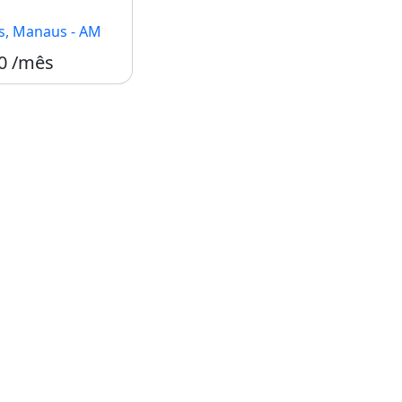
s, Manaus - AM
0 /mês