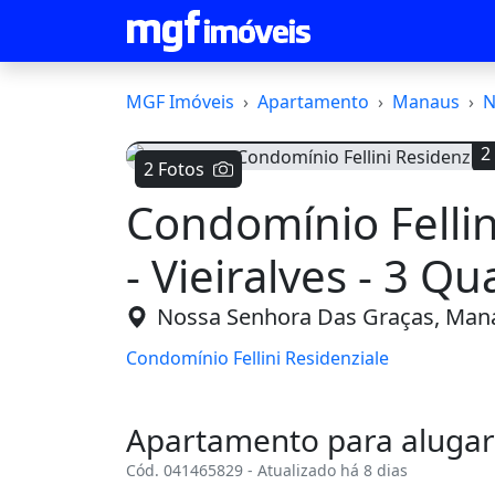
MGF Imóveis
Apartamento
Manaus
N
2
2 Fotos
Condomínio Fellin
Voltar
- Vieiralves - 3 Qu
Nossa Senhora Das Graças, Man
Condomínio Fellini Residenziale
Apartamento para alugar
Cód. 041465829 - Atualizado há 8 dias