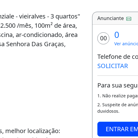
iale - vieiralves - 3 quartos"
Anunciante
$2.500 /mês, 100m² de área,
0
scina, ar-condicionado, área
00
ssa Senhora Das Graças,
Ver anúnci
Telefone de c
SOLICITAR
Para sua segu
1. Não realize pag
2. Suspeite de anú
duvidosos.
ENTRAR E
, melhor localização: