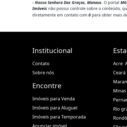
- Nossa Senhora Das Graças, Manaus
. O portal
MG
Imóveis
não possui controle sobre o conteúdo, qu
diretamente em contato com
0
para obter mais d
Institucional
Est
Contato
Acre
Sobre nós
Ceará
Mara
Encontre
Minas 
Imóveis para Venda
Perna
Imóveis para Aluguel
Rio gr
Imóveis para Temporada
Rondô
Anunciar imóvel
São p