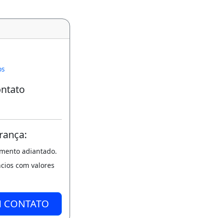
os
ontato
rança:
amento adiantado.
ncios com valores
M CONTATO