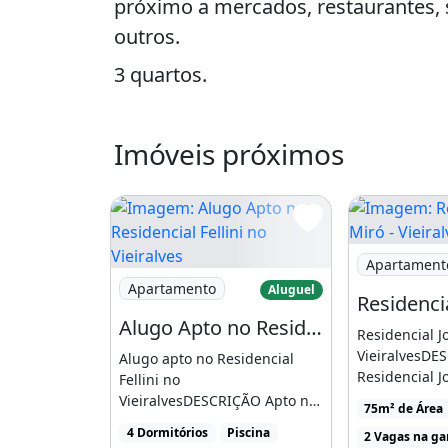
próximo a mercados, restaurantes, s
outros.
3 quartos.
Semi-mobiliado.
Imóveis próximos
Apenas 2.500 com cond.
Agende uma visita agora mesmo
(92) 99171-9284
Imagem: Resid
(92) 98266-9680
Apartament
Imagem: Alugo Apto no Residencial Fellini no
Apartamento
Aluguel
Apartamento de 100m2 no Vieiralves
Alugo Apto no Residencial Fellini no Vieiralves
Residencial J
próximo a mercados, restaurantes, s
VieiralvesDE
Alugo apto no Residencial
outros. 3 quartos.
Residencial J
Fellini no
localizado no 
VieiralvesDESCRIÇÃO Apto no
Semi-mobiliado.
75m² de Área
Residencial Fellini, localizado
4 Dormitórios
Piscina
2 Vagas na g
Apenas 2.500 com cond.
em [...]