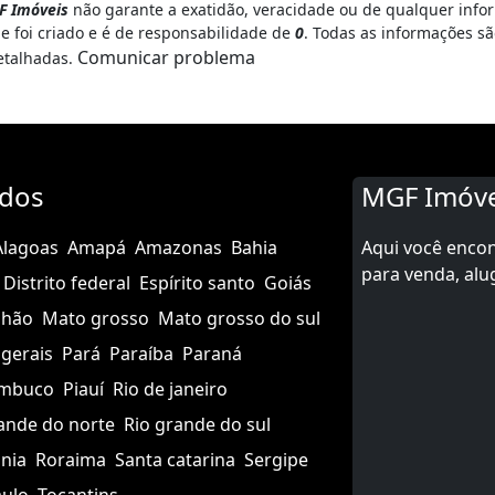
F Imóveis
não garante a exatidão, veracidade ou de qualquer info
e foi criado e é de responsabilidade de
0
. Todas as informações sã
Comunicar problema
etalhadas.
ados
MGF Imóve
Alagoas
Amapá
Amazonas
Bahia
Aqui você enco
para venda, alu
Distrito federal
Espírito santo
Goiás
nhão
Mato grosso
Mato grosso do sul
gerais
Pará
Paraíba
Paraná
mbuco
Piauí
Rio de janeiro
ande do norte
Rio grande do sul
nia
Roraima
Santa catarina
Sergipe
aulo
Tocantins