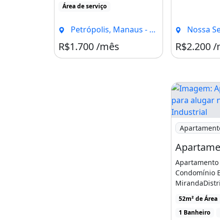
Área de serviço
Agende uma visita agora mesmo (92
Petrópolis, Manaus - AM
Nossa Senhora D
Características:
R$1.700 /mês
R$2.200 
Características do apartamen
Ar Condicionado
Academia
Armários Embutidos
Imagem: Apar
Varanda
Apartament
Área De Serviço
Churrasqueira
Apartamento 
Piscina
Condomínio E
Salão De Festas
MirandaDistri
Manaus/AMVa
Porteiro 24H
52m² de Área
[...]
1 Banheiro