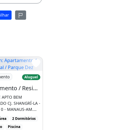
ilhar
que Dez de
partamento / Residencial / Parque Dez
mento
Aluguel
Apartamento / Residencial / Parque Dez de Novembro
E APTO BEM
DO CJ. SHANGRÍ-LA -
10 - MANAUS-AM.
R$ 1.300,00 02
Área
2 Dormitórios
...]
ro
Piscina