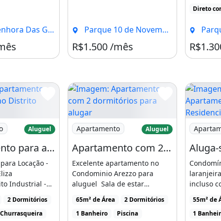
Direto co
) 99171-9284 (92) 98266-9680
as Graças, Manaus - AM
Parque 10 de Novembro, Manaus - AM
Parque 10
/mês
R$1.500 /mês
R$1.30
to:
tamento para alugar no Distrito Industrial
Imagem: Apartamento com 2 dormitórios
Imagem: A
o
Apartamento
Aparta
Aluguel
Aluguel
Apartamento para alugar no Distrito Industrial, Manaus AM - Condomínio Eliza Miranda
Apartamento com 2 dormitórios para alugar, 65 m² por RS 2.000 - Flores - Manaus-AM
para Locação -
Excelente apartamento no
Condomín
liza
Condominio Arezzo para
laranjeir
to Industrial -
aluguel Sala de estar
incluso c
lor da Locação
Varanda Banheiro social 2
e IPTU por
2 Dormitórios
65m² de Área
2 Dormitórios
55m² de 
quartos [...]
Churrasqueira
1 Banheiro
Piscina
1 Banhei