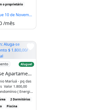
m o proprietário
 de Novembro, Manaus - AM
0 /mês
 para alugar
luga-se Apartamento $ 1.800,00/ Residencial
mento
Aluguel
Aluga-se Apartamento $ 1.800,00/ Residencial / Flores
io Maríuá - pq das
as Valor 1.800,00
ondomínio ( Energia
 [...]
Área
2 Dormitórios
ro
Piscina