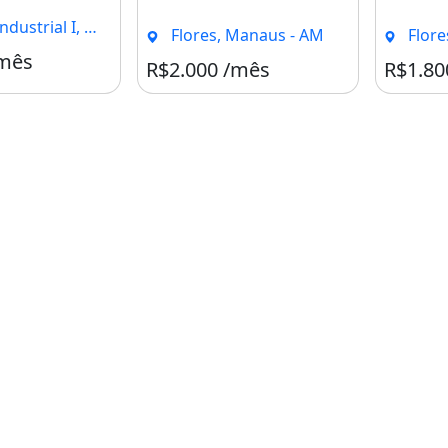
Churrasqueira
Piscina
rial I, Manaus - AM
Flores, Manaus - AM
Flore
/mês
Condomínio R$1
R$2.000 /mês
R$1.80
e Dez