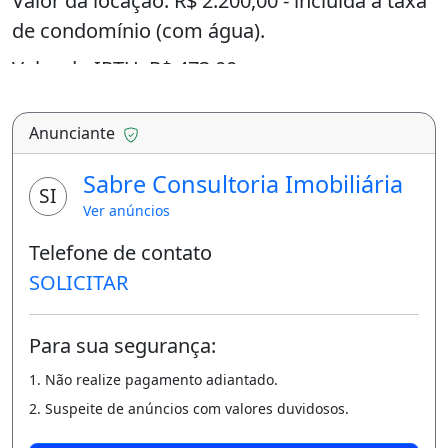
Valor da locação: R$ 2.200,00 - incluída a taxa
de condomínio (com água).
Valor do IPTU: R$ 473,00
Informações: (92) 98447-1454 Wpp.
Anunciante
Apartamento no 3° andar (3 lances de
Sabre Consultoria Imobiliária
escada).
SI
Ver anúncios
- 2 quartos, sala de estar e jantar, cozinha
Telefone de contato
com modulados, área de serviço e banheiro
SOLICITAR
social;
- 1 vaga de garagem.
Para sua segurança:
Acabamentos do Imóvel:
1. Não realize pagamento adiantado.
- Bancada da cozinha em granito;
2. Suspeite de anúncios com valores duvidosos.