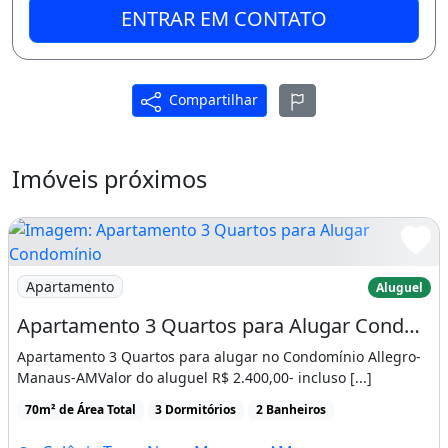
- Bancada do banheiro em granito.
ENTRAR EM CONTATO
Ficam no imóvel:
- Sala: ar-condicionado split de 12 mil BTUs,
Compartilhar
painel de TV, TV LG, sofá e cortina;
- Quarto 1: ar-condicionado split de 12 mil
Imóveis próximos
BTUs, criado-mudo, guarda-roupa, cama box,
cortina e 1 rack;
- Quarto 2: ar-condicionado split de 12 mil
Imagem: Apartamento 3 Quartos para Alugar Condomíni
BTUs, beliche, cortina e guarda-roupa;
Apartamento
Aluguel
- Cozinha: modulados, 1 gás de cozinha,
Apartamento 3 Quartos para Alugar Condomínio Allegro, Manaus
geladeira consul, coocktop eletrolux, sugar
Apartamento 3 Quartos para alugar no Condomínio Allegro-
eletrolux e
Manaus-AMValor do aluguel R$ 2.400,00- incluso [...]
louças/panelas/xícaras/pratos/talheres.
70m² de Área Total
3 Dormitórios
2 Banheiros