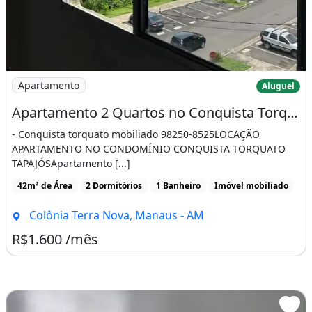
Playground
Portaria 24H
Vista Livre
Aceita Financiamento
Imagem: Apartamento 2 Quartos no Conquista Torquato
Apartamento
Aluguel
Última Reforma: 2025
Apartamento 2 Quartos no Conquista Torquato Tapajós Mobiliado 1 Vaga
Quantidade De Andares: 3
- Conquista torquato mobiliado 98250-8525LOCAÇÃO
Apartamentos Por Andar: 4
APARTAMENTO NO CONDOMÍNIO CONQUISTA TORQUATO
TAPAJÓSApartamento [...]
Imóvel mobiliado
Ar-condicionado
42m² de Área
2 Dormitórios
1 Banheiro
Imóvel mobiliado
Churrasqueira
Guarda roupa
Piscina
Colônia Terra Nova, Manaus - AM
Área de serviço
R$1.600 /mês