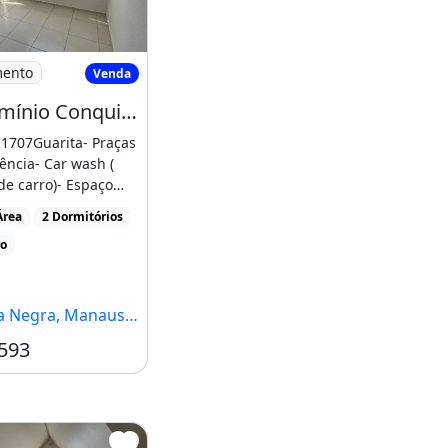
ilhar
nta Negra
Condomínio Conquista Marinas
mento
Venda
Condomínio Conquista Marinas
1707Guarita- Praças