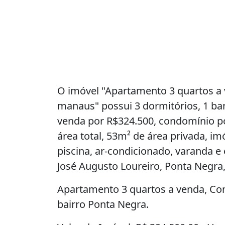
3 Dormitórios
1 Banheiro
2 Vagas na garagem
53m²
53m² de Área Privada