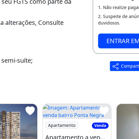
venda no bairro ponta negra
Anunciante
nheiro, 2 vagas na garagem,
Sabre
r R$1, IPTU por R$1, 53m² de
Consu
SI
óvel novo, churrasqueira,
 está localizado em Avenida
Imobil
Ver anúnci
, Manaus.
Telefone de c
SOLICITAR
ndomínio Olá Ponta Negra,
Para sua segu
se seu FGTS como parte da
1. Não realize pag
2. Suspeite de anú
 a alterações, Consulte
duvidosos.
ENTRAR E