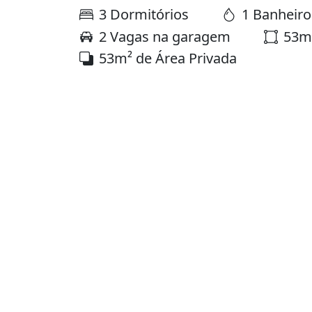
Apartamento 3 qu
no bairro Ponta 
,
Avenida José Augusto Loureiro
P
Condomínio Olá Ponta Negra
Apartamento à venda
Cód. 307298366 - Atualizado hoje