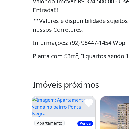
O imóvel "Apartamento 3 quartos a 
manaus" possui 3 dormitórios, 1 ba
venda por R$324.500, condomínio po
área total, 53m² de área privada, im
piscina, ar-condicionado, varanda e
José Augusto Loureiro, Ponta Negra
Apartamento 3 quartos a venda, Co
bairro Ponta Negra.
Valor do Imóvel: R$ 324.500,00 - U
Entrada!!!
**Valores e disponibilidade sujeitos
nossos Corretores.
Informações: (92) 98447-1454 Wpp.