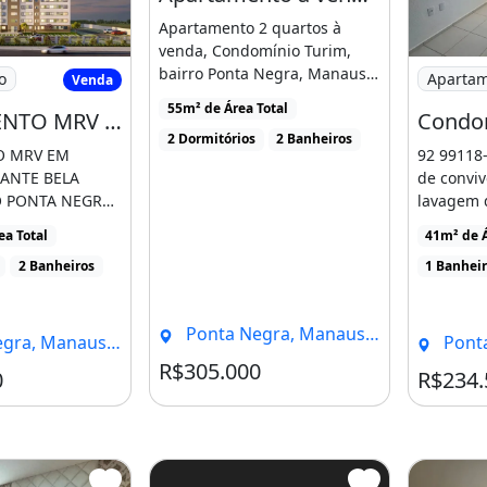
 semi-suíte;
Compart
iro social;
im privativo) ou varanda!
pleta!
Imagem: Apartamento a venda bairro Po
ourmet, play Baby,
Apartamento
Venda
nta Negra
, alameda;
Apartamento a venda bairro Ponta Negra, Manaus
nnis, espeço futmesa, fitness
Apartamento 2 quartos à
venda, Condomínio Turim,
NÇAMENTO MRV EM MANAUS
Imagem: 
bairro Ponta Negra, Manaus-
o
Aparta
Venda
AM.Valor do Imóvel R$ [...]
55m² de Área Total
LANÇAMENTO MRV EM MANAUS
2 Dormitórios
2 Banheiros
 MRV EM
92 99118-