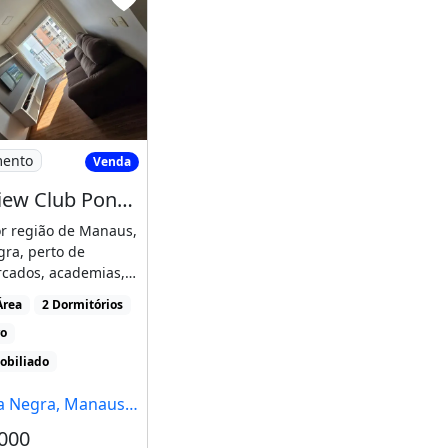
ência- Car wash (
e carro)- Espaço
Playground- [...]
Área
2 Dormitórios
ro
Negra, Manaus - AM
593
Apto View Club Ponta Negra