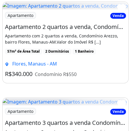
Face: /SabreImobiliária.
Insta: @Sabre_imobiliaria.
Imagem: Apartamento 2 quartos a venda, Condomínio
Apartamento
Venda
Site: sabreimobiliaria.com.br
Apartamento 2 quartos a venda, Condomínio Arezzo, bairro Flores, Manaus-AM
Apartamento com 2 quartos a venda, Condomínio Arezzo,
SABRE IMOBILIÁRIA - O seu Melhor
bairro Flores, Manaus-AM.Valor do Imóvel R$ [...]
Investimento!
57m² de Área Total
2 Dormitórios
1 Banheiro
CRECI: 369-PJ.
Flores, Manaus - AM
CÓD: AP00792.
R$340.000
Condomínio R$550
#casas #imóvel #financiar #financiamento
#imoveis #corretor #corretordeimoveis
#manaus #amazonas #conjunto
#condomínio #ManausAM #Venda #aluguel
Imagem: Apartamento 3 quartos a venda Condomínio
Apartamento
Venda
#imobiliaria #comprar
Apartamento 3 quartos a venda Condomínio Vivendas da Cidade, Manaus-AM
Características do apartamento: