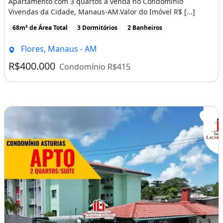
Apartamento com 3 quartos a venda no Condomínio
Vivendas da Cidade, Manaus-AM.Valor do Imóvel R$ [...]
Piscina
68m² de Área Total
3 Dormitórios
2 Banheiros
Piscina Infantil
Churrasqueira
Flores, Manaus - AM
Varanda
R$400.000
Condomínio R$415
Playground
Academia
Elevador
Portaria 24H
Vista Livre
Aceita Financiamento
Última Reforma: 2025
Quantidade De Andares: 7
Apartamentos Por Andar: 6
Contrato De Exclusividade