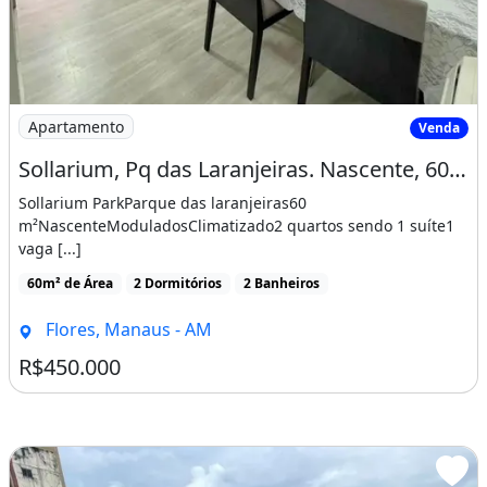
Imagem: Sollarium, Pq das Laranjeiras. Nascente
Apartamento
Venda
Sollarium, Pq das Laranjeiras. Nascente, 60M², 2Qts/1Ste e 1 Vg
Sollarium ParkParque das laranjeiras60
m²NascenteModuladosClimatizado2 quartos sendo 1 suíte1
vaga [...]
60m² de Área
2 Dormitórios
2 Banheiros
Flores, Manaus - AM
R$450.000