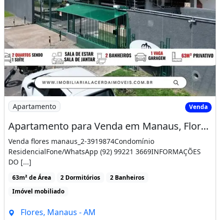
Ar-condicionado
Churrasqueira
Piscina
Varanda
Área de serviço
Imagem: Apartamento para Venda em Manaus, Flores
Apartamento
Venda
Apartamento para Venda em Manaus, Flores, 2 Dormitórios, 1 Suíte, 2 Banheiros, 1 Vaga
Venda flores manaus_2-3919874Condomínio
ResidencialFone/WhatsApp (92) 99221 3669INFORMAÇÕES
DO [...]
63m² de Área
2 Dormitórios
2 Banheiros
Imóvel mobiliado
Flores, Manaus - AM