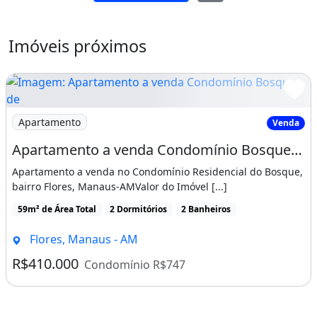
geladeira inverter;
- Suíte: guarda-roupas, cama de casal e
Imóveis próximos
condicionador de ar;
- Quarto: guarda-roupas, cama de solteiro.
Imagem: Apartamento a venda Condomínio Bosque de
Condomínio com área de lazer completa!
Apartamento
Venda
- Piscina adulto e infantil, churrasqueiras,
Apartamento a venda Condomínio Bosque de Flores, bairro Flores, Manaus-AM
salão de festas, salão de jogos, academia,
Apartamento a venda no Condomínio Residencial do Bosque,
churrasqueiras, playground, quadra de areia,
bairro Flores, Manaus-AMValor do Imóvel [...]
quadra poliesportivas.
59m² de Área Total
2 Dormitórios
2 Banheiros
Flores, Manaus - AM
(*) Valores e disponibilidade sujeitos a
alterações, consulte nossos corretores.
R$410.000
Condomínio R$747
Acesse nossas redes sociais: