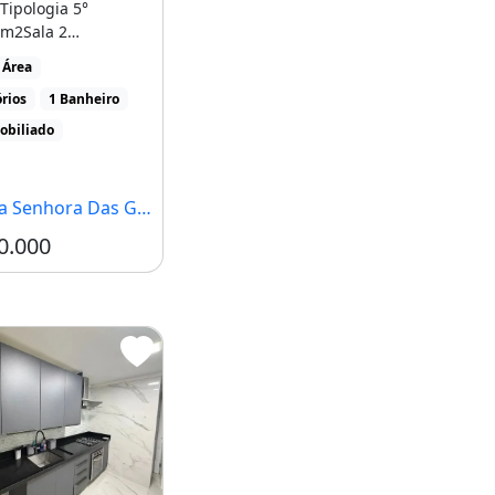
sTipologia 5°
m2Sala 2
sVaranda com visão
 Área
Rio
rios
1 Banheiro
nhaÁrea [...]
obiliado
hora Das Graças, Manaus - AM
0.000