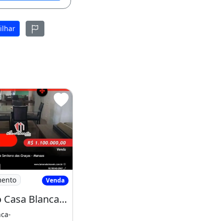
ilhar
94M2, 4
dificio Casa Blanca - Vieiralves, 165M2
mento
Venda
Edificio Casa Blanca - Vieiralves, 165M2, 3 Suites, 3 Vagas
ca-