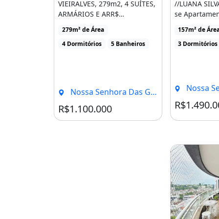
jogos e brinquedoteca.
VIEIRALVES, 279m2, 4 SUÍTES,
//LUANA SILV
ARMÁRIOS E ARR$
se Apartamen
(*)Valores e disponibilidade sujeitos
1.100,000,0092 9998I-9200
Residencial S
279m² de Área
157m² de Áre
[...]
VieiralvesÁrea 
nossos Corretores.
4 Dormitórios
5 Banheiros
3 Dormitórios
Acesse nossas redes sociais:
Face: /SabreImobiliária.
Nossa Senhora D
Nossa Senhora Das Graças, Manaus - AM
Insta: @Sabre_imobiliaria.
R$1.490.0
R$1.100.000
Site: sabreimobiliaria.com.br
SABRE IMOBILIÁRIA - O seu Melhor 
CRECI: 369-PJ.
CÓD: AP00789.
#casas imóvel #financiar #financia
#corretordeimoveis #manaus #ama