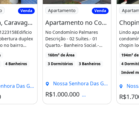
luguel #imobiliaria
ertura, Caravaggio Venda Tem 190M2 com
Imagem: Apartamento no Condomínio Pa
Imagem: C
o
Apartamento
Aparta
Venda
Venda
Cobertura, Caravaggio Venda Tem 190M2 com 3 Suítes em Nossa Senhora das Graças - Manaus
Apartamento no Condomínio Palmares - Nossa Senhora das Gracas
to:
1223158Edificio
No Condomínio Palmares
Lindo ap
obertura duplex
Descrição - 02 Suítes.- 01
condomíni
do no bairro
Quarto.- Banheiro Social.-
chopin lo
 das [...]
Sala de Estar/Jantar.- [...]
Vieiralve
a
160m² de Área
194m² de
4 Banheiros
3 Dormitórios
3 Banheiros
4 Dormitó
Imóvel m
Nossa Senhora Das Graças, Manaus - AM
as Graças, Manaus - AM
Nossa Sen
R$1.000.000
Condomínio R$1.500
0
R$1.70