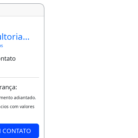
ltoria
iária
os
ontato
rança:
amento adiantado.
ncios com valores
M CONTATO