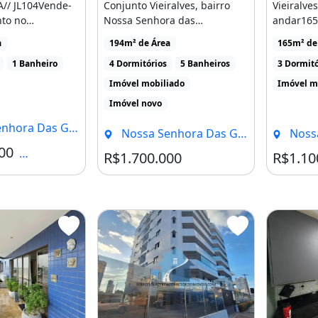
A// JL104Vende-
Conjunto Vieiralves, bairro
Vieiralve
to no
Nossa Senhora das
andar165
 a alterações, Consulte
aint Denis
GraçasVendo um
ambiente
a
194m² de Área
165m² de
[...]
apartamento amplo [...]
da ponte 
1 Banheiro
4 Dormitórios
5 Banheiros
3 Dormitó
NegroCozi
Imóvel mobiliado
Imóvel m
Imóvel novo
as Graças, Manaus - AM
Nossa Senhora Das Graças, Manaus - AM
Nossa Sen
00
Condomínio R$2.200
R$1.700.000
R$1.10
Investimento!
mento #imoveis #corretor
zonas #conjunto