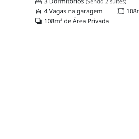
3 Dormitórios
(Sendo 2 suítes)
4 Vagas na garagem
108m
108m² de Área Privada