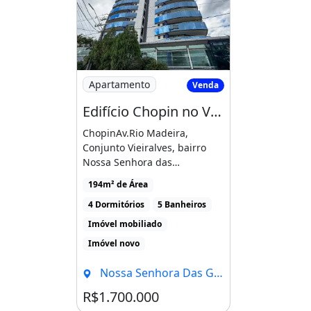
Quantidade De Andares: 22
Apartamentos Por Andar: 4
Churrasqueira
Piscina
Varanda
Imagem: Edifício Chopin no Vieiralves, 194M2
Apartamento
Venda
Edifício Chopin no Vieiralves, 194M2, 4 Suítes, 3 Vagas, Nossa Senhora das Graças
ChopinAv.Rio Madeira,
Conjunto Vieiralves, bairro
Nossa Senhora das
GraçasVendo um
194m² de Área
apartamento amplo [...]
4 Dormitórios
5 Banheiros
Imóvel mobiliado
Imóvel novo
Nossa Senhora Das Graças, Manaus - AM
R$1.700.000