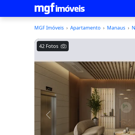
MGF Imóveis
Apartamento
Manaus
N
42 Fotos
Voltar