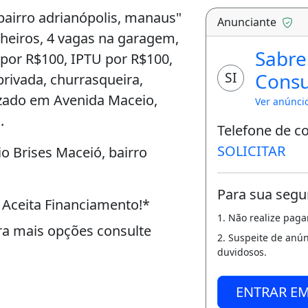
airro adrianópolis, manaus"
Anunciante
anheiros, 4 vagas na garagem,
Sabre
por R$100, IPTU por R$100,
Consu
SI
privada, churrasqueira,
lizado em Avenida Maceio,
Imobil
Ver anúnci
.
Telefone de c
SOLICITAR
 Brises Maceió, bairro
Para sua segu
 - Aceita Financiamento!*
1. Não realize pag
ara mais opções consulte
2. Suspeite de anú
duvidosos.
ENTRAR E