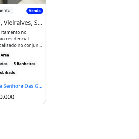
lmares - Nossa
hopin, Vieiralves, Semi Mobiliado
mento
Venda
Chopin, Vieiralves, Semi Mobiliado
artamento no
o residencial
calizado no conjunto
s.São 194m2 com [...]
 Área
rios
5 Banheiros
obiliado
hora Das Graças, Manaus - AM
0.000