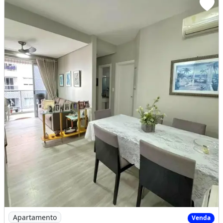
Imagem: Sollarium, Pq das Laranjeiras. Nascente
Apartamento
Venda
Sollarium, Pq das Laranjeiras. Nascente, 60M², 2Qts/1Ste e 1 Vg
Sollarium ParkParque das laranjeiras60
m²NascenteModuladosClimatizado2 quartos sendo 1 suíte1
vaga [...]
60m² de Área
2 Dormitórios
2 Banheiros
Flores, Manaus - AM
R$450.000