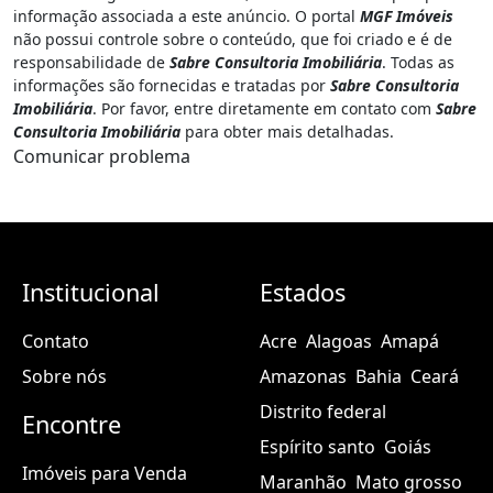
Contato
Acre
Alagoas
Amapá
Sobre nós
Amazonas
Bahia
Ceará
Distrito federal
Encontre
Espírito santo
Goiás
Imóveis para Venda
Maranhão
Mato grosso
Imóveis para Aluguel
Mato grosso do sul
Imóveis para Temporada
Minas gerais
Pará
Anunciar imóvel
Paraíba
Paraná
Mapa do site
Pernambuco
Piauí
Rio de janeiro
Rio grande do norte
Rio grande do sul
Rondônia
Roraima