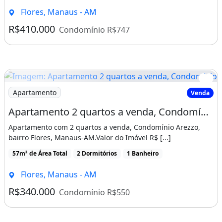
bairro Flores, Manaus-AM.Valor do Imóvel R$ [...]
SABRE IMOBILIÁRIA - O seu Melhor
57m² de Área Total
2 Dormitórios
1 Banheiro
Investimento!
Flores, Manaus - AM
CRECI: 369-PJ.
R$340.000
Condomínio R$550
CÓD: AP00710.
#casas #imóvel #financiar #financiamento
#imoveis #corretor #corretordeimoveis
Imagem: Apartamento 3 quartos a venda Condomínio
Apartamento
Venda
#manaus #amazonas #conjunto
#condomínio #ManausAM #Venda #aluguel
Apartamento 3 quartos a venda Condomínio Vivendas da Cidade, Manaus-AM
#imobiliaria #comprar
Apartamento com 3 quartos a venda no Condomínio
Vivendas da Cidade, Manaus-AM.Valor do Imóvel R$ [...]
Características do apartamento:
68m² de Área Total
3 Dormitórios
2 Banheiros
Piscina
Flores, Manaus - AM
Piscina Infantil
R$400.000
Condomínio R$415