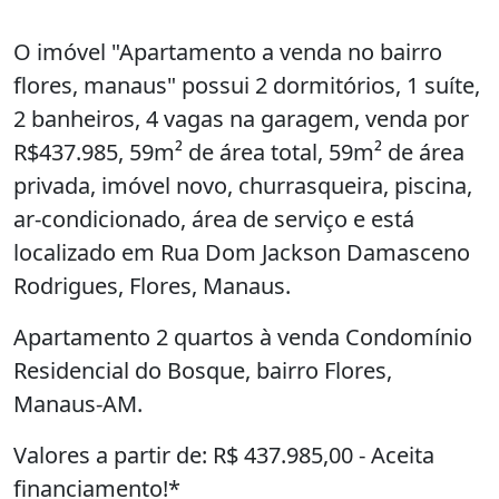
Apartamento 2 quartos à venda Condomínio
Residencial do Bosque, bairro Flores,
Manaus-AM.
Valores a partir de: R$ 437.985,00 - Aceita
financiamento!*
*Preço promocional consulte condições e
unidades com nossos corretores.
Informações: (92) 98447-1454 Wpp.
Tipologia - 59m² com 2 quartos sendo 1 suíte;
Anunciante
- Salas de estar e jantar, varanda gourmet,
Sabre Consultoria Imobiliária
SI
copa, cozinha, área de serviço e banheiro
Ver anúncios
social;