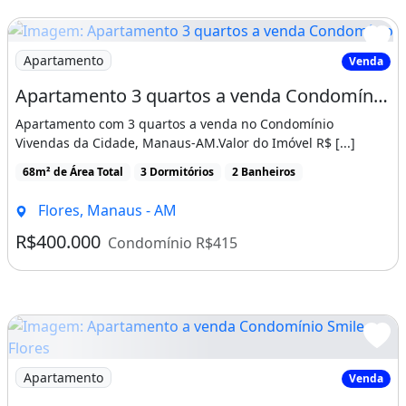
Churrasqueira
Varanda Gourmet
Playground
Academia
Elevador
Imagem: Apartamento a venda Condomínio Smile Flores
Apartamento
Venda
Portaria 24H
Vista Livre
Apartamento a venda Condomínio Smile Flores, Manaus
Aceita Financiamento
Apartamento com 2 quartos à venda no Condomínio Smile
Flores, bairro Flores, Manaus-AM.Valor do imóvel [...]
Spa
60m² de Área Total
2 Dormitórios
2 Banheiros
Brinquedoteca
Porcelanato
Flores, Manaus - AM
Última Reforma: 2023
R$355.000
Condomínio R$443
Quantidade De Andares: 8
Apartamentos Por Andar: 8
Imóvel novo
Ar-condicionado