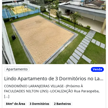
Imagem: Lindo Apartamento de 3 Dormitórios no Laranjei
Apartamento
Venda
Lindo Apartamento de 3 Dormitórios no Laranjeiras Villages
CONDOMÍNIO LARANJEIRAS VILLAGE- (Próximo À
FACULDADES NILTON LINS) -LOCALIZAÇÃO Rua Paraopeba,
[...]
84m² de Área
3 Dormitórios
2 Banheiros
Imóvel mobiliado
Flores, Manaus - AM
R$450.000
Buscas próximas
Cidade Nova, Manaus - AM
Centro, Manaus - AM