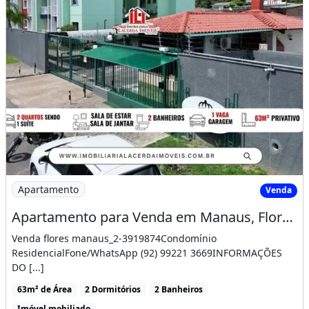
Apartamento
Venda
Apartamento para Venda em Manaus, Flores, 2 Dormitórios, 1 Suíte, 2 Banheiros, 1 Vaga
Venda flores manaus_2-3919874Condomínio
ResidencialFone/WhatsApp (92) 99221 3669INFORMAÇÕES
DO [...]
63m² de Área
2 Dormitórios
2 Banheiros
Imóvel mobiliado
Flores, Manaus - AM
R$320.000