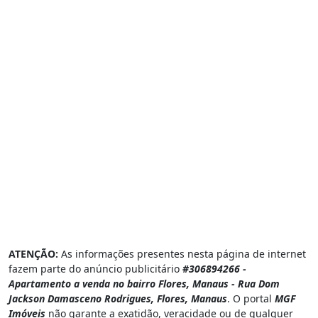
ATENÇÃO:
As informações presentes nesta página de internet
fazem parte do anúncio publicitário
#306894266 -
Apartamento a venda no bairro Flores, Manaus - Rua Dom
Jackson Damasceno Rodrigues, Flores, Manaus
. O portal
MGF
Imóveis
não garante a exatidão, veracidade ou de qualquer
informação associada a este anúncio. O portal
MGF Imóveis
não possui controle sobre o conteúdo, que foi criado e é de
responsabilidade de
Sabre Consultoria Imobiliária
. Todas as
informações são fornecidas e tratadas por
Sabre Consultoria
Imobiliária
. Por favor, entre diretamente em contato com
Sabre
Consultoria Imobiliária
para obter mais detalhadas.
Comunicar problema
Institucional
Estados