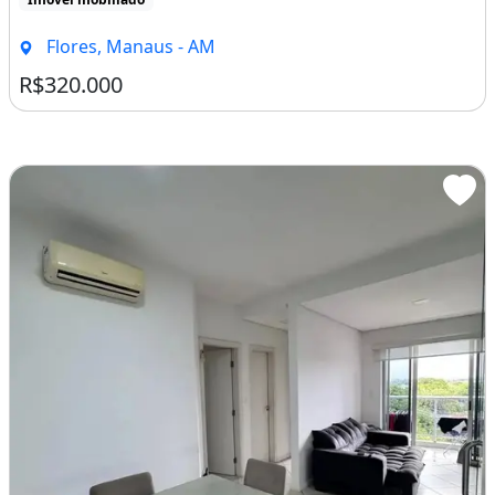
Imagem: Condomínio Sollarium Park/ 02 Qts (01 Suite)/
Apartamento
Venda
Condomínio Sollarium Park/ 02 Qts (01 Suite)/ Andar Médio/ 01 Vaga
Sollarium ParkRua Barão de Indaia- Parque das Laranjeiras02
Qrts sendo 01 SuiteMobiliado60mNascenteAndar [...]