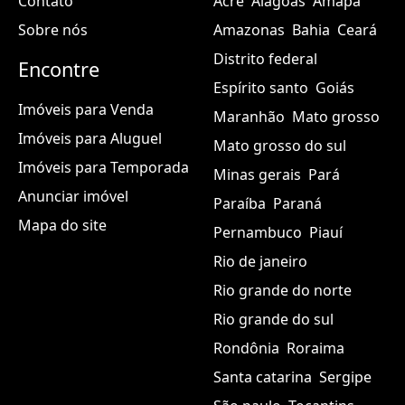
Contato
Acre
Alagoas
Amapá
Sobre nós
Amazonas
Bahia
Ceará
Distrito federal
Encontre
Espírito santo
Goiás
Imóveis para Venda
Maranhão
Mato grosso
Imóveis para Aluguel
Mato grosso do sul
Imóveis para Temporada
Minas gerais
Pará
Anunciar imóvel
Paraíba
Paraná
Mapa do site
Pernambuco
Piauí
Rio de janeiro
Rio grande do norte
Rio grande do sul
Rondônia
Roraima
Santa catarina
Sergipe