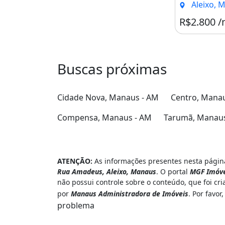
Aleixo, 
R$2.800 
ESCRIÇÃO:
- Sala
- 03 suítes
Buscas próximas
- 01 quarto
Cidade Nova, Manaus - AM
Centro, Mana
- Banheiro social
- Cozinha
Compensa, Manaus - AM
Tarumã, Manaus
- Área de serviço
- Depósito
ATENÇÃO:
As informações presentes nesta página
Rua Amadeus, Aleixo, Manaus
. O portal
MGF Imóve
- 03 vagas de garagem coberta
não possui controle sobre o conteúdo, que foi cr
por
Manaus Administradora de Imóveis
. Por favo
- Área construída: 211,17 m²
problema
- Dimensões do terreno: 10 m x 25 