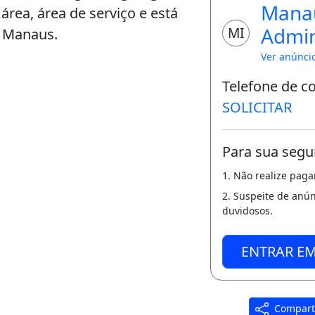
Mana
área, área de serviço e está
Admin
MI
, Manaus.
de Im
Ver anúnci
Telefone de c
SOLICITAR
Para sua segu
1. Não realize pag
2. Suspeite de anú
duvidosos.
ENTRAR E
Compart