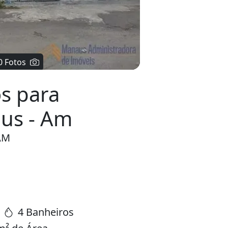
0 Fotos
s para
us - Am
 AM
4 Banheiros