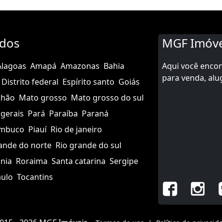
ados
MGF Imóve
Alagoas
Amapá
Amazonas
Bahia
Aqui você enco
para venda, alu
eixo.
Distrito federal
Espírito santo
Goiás
nhão
Mato grosso
Mato grosso do sul
gerais
Pará
Paraíba
Paraná
mbuco
Piauí
Rio de janeiro
ande do norte
Rio grande do sul
nia
Roraima
Santa catarina
Sergipe
aulo
Tocantins
a e oito reais)