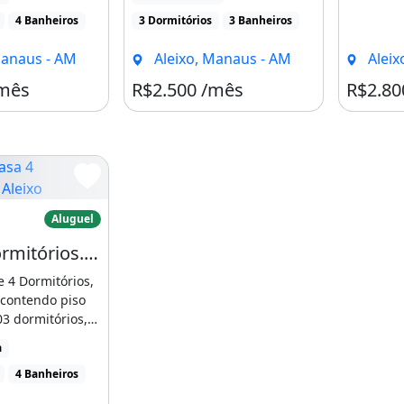
 [...]
4 Banheiros
3 Dormitórios
3 Banheiros
Manaus - AM
Aleixo, Manaus - AM
Aleix
/mês
R$2.500 /mês
R$2.80
ida equivalente a pelo menos
de proteção ao crédito (SPC e
 4 Dormitórios. Aleixo
Aluguel
Casa 4 Dormitórios. Aleixo
 4 Dormitórios,
concessionárias de energia e
 contendo piso
03 dormitórios,
 [...]
a
4 Banheiros