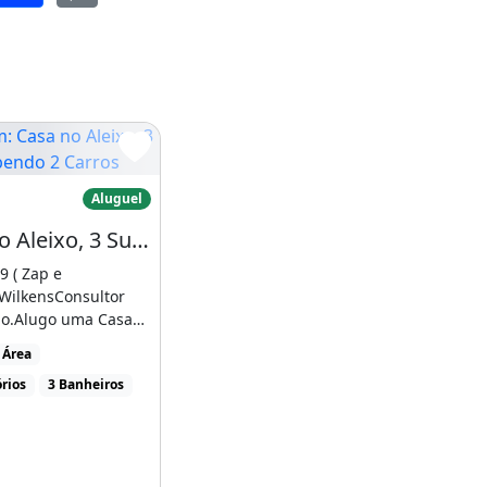
asa no Aleixo, 3 Suíte, Cabendo 2 Carros
Aluguel
Casa no Aleixo, 3 Suíte, Cabendo 2 Carros na Garagem
 ( Zap e
WilkensConsultor
te. Aleixo
io.Alugo uma Casa
oCasa independente,
 Área
rios
3 Banheiros