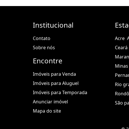
*
P
Institucional
Est
ONTO DE ÊNCIA:
Contato
Acre
- O conjunto fica atrás do INSS do Al
Sobre nós
Ceará
Mara
*
Encontre
Minas 
V
Imóveis para Venda
Perna
Imóveis para Aluguel
Rio gr
ALOR MENSAL DA LOCAÇÃO:
Imóveis para Temporada
Rondô
- Aluguel +
Anunciar imóvel
São p
I
Mapa do site
PTU: R$ 2.198,00 (dois cento e novent