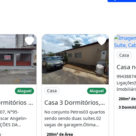
o valor da locação (antes da
Imagem: C
Casa
30 dias após início do
994388749
m 3 Quartos
Ligações)
a 4 Dormitórios para Locação em Manaus
Imagem: Casa 3 Dormitórios, Sendo 2 Suí
Imobiliár
Casa
Aluguel
Aluguel
IA ELÉTRICA E CONDOMÍNIO
no Aleix
200m² de
Casa 4 Dormitórios para Locação em Manaus - Am
Casa 3 Dormitórios, Sendo 2 Suíte. Aleixo
[...]
o inquilino.
3 Dormitó
07, N°95-
No conjunto Petros03 quartos
scar Angelin-
sendo sendo duas suítes.02
IÇÕES DA
vagas de garagem.Ótima
GARANTIA
localização na região, [...]
a
200m² de Área