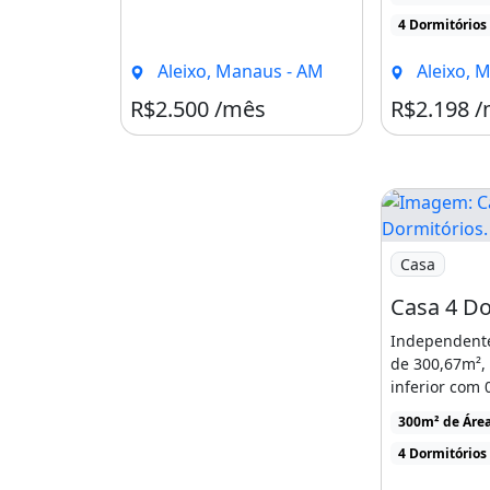
1.1.Pagamento
4 Dormitórios
RETENDENTE:
Aleixo, Manaus - AM
Aleixo, 
2.1.
R$2.500 /mês
R$2.198 
Deve comprovar renda familiar líqu
03 (três) vezes o valor da locação.
2.2.
Não pode ter restrições nos órgãos 
Imagem: Casa
Casa
Serasa).
2.3.
Independente
Não pode ter débitos vencidos nas 
de 300,67m²,
água.
inferior com 
sendo 03 suíte
300m² de Áre
*
4 Dormitórios
D