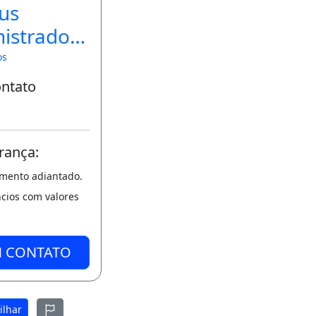
us
istradora
óveis
os
ontato
rança:
amento adiantado.
ncios com valores
M CONTATO
ilhar