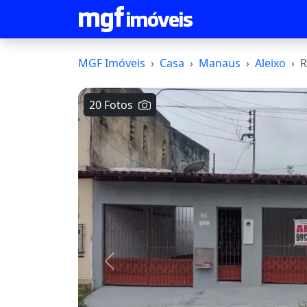
MGF Imóveis
Casa
Manaus
Aleixo
R
20 Fotos
Voltar