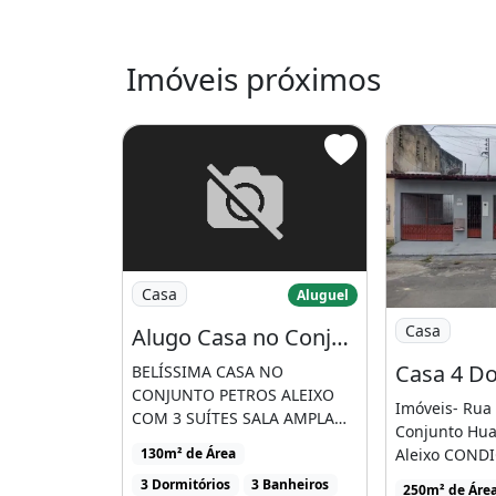
ARANTIA:
Imóveis próximos
1.1.
Pagamento de Caução de 03 meses d
entrega das chaves).
1.2.
Pagamento da locação mês vencido (
contrato).
Imagem: Alugo Casa no Conjunto Petros co
Casa
Aluguel
1.3.
Imagem: Cas
Casa
Alugo Casa no Conjunto Petros com 3 Quartos
Pagamento de IPTU, ÁGUA, ENERG
BELÍSSIMA CASA NO
(SE HOUVER) é de responsabilidade d
CONJUNTO PETROS ALEIXO
Imóveis- Rua 
COM 3 SUÍTES SALA AMPLA
2. O
Conjunto Hua
COZINHA ÁREA DE SERVIÇO
Aleixo COND
130m² de Área
GARAGEM [...]
LOCAÇÃO 1.
P
3 Dormitórios
3 Banheiros
250m² de Áre