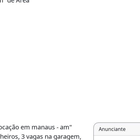
m² de Área
 locação em manaus - am"
Anunciante
anheiros, 3 vagas na garagem,