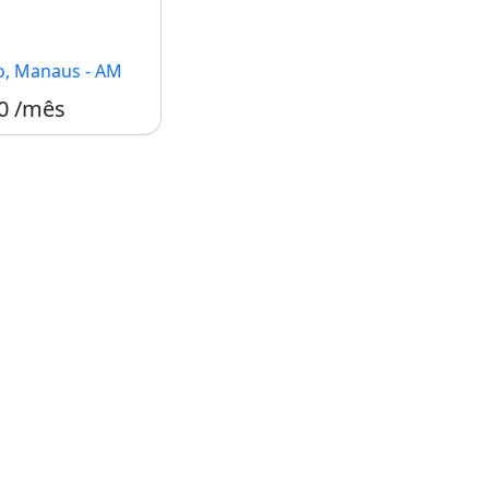
o, Manaus - AM
0 /mês