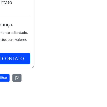
ontato
rança:
amento adiantado.
ncios com valores
M CONTATO
ilhar