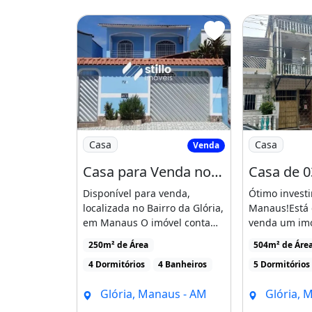
OBS: 500 metros quadrados constru
*
* TERRENO 6M X 30
Documento: TITULO DEFINITIVO
05 apartamentos independentes, ca
Imagem: Casa para Venda no Bairro da Glóri
Imagem: Casa 
cozinha.
Casa
Casa
Venda
O imóvel necessita de , permitindo 
Casa para Venda no Bairro da Glória
valorize cada apartamento.
Disponível para venda,
Ótimo invest
localizada no Bairro da Glória,
Manaus!Está 
Localizado a apenas 5 minutos de c
em Manaus O imóvel conta
venda um imó
com 250,25m² de [...]
localizado no 
Bairro muito procurado para alugue
250m² de Área
504m² de Áre
pequena distancia para o Centro da
4 Dormitórios
4 Banheiros
5 Dormitórios
Este é um excelente negócio para i
Glória, Manaus - AM
Glória, 
com Alugueis de Imóveis.