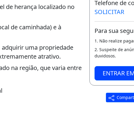
Telefone de c
el de herança localizado no
SOLICITAR
ocal de caminhada) e à
Para sua segu
1. Não realize pag
 adquirir uma propriedade
2. Suspeite de anú
xtremamente atrativo.
duvidosos.
do na região, que varia entre
ENTRAR E
l
Compart