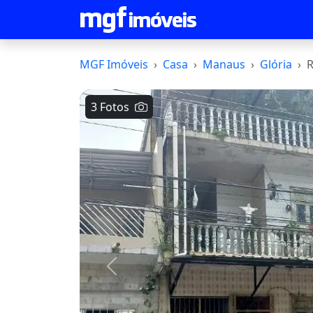
MGF Imóveis
Casa
Manaus
Glória
R
3 Fotos
Voltar