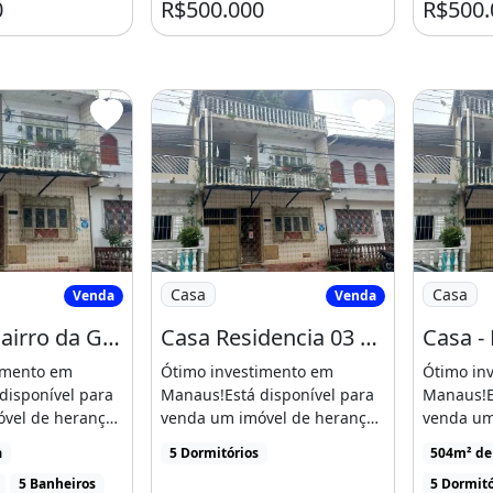
0
R$500.000
R$500.
s, você pode alugar cada
 excelente renda mensal.
de adquirir um imóvel a um
alização estratégica.
a conhecer esse imóvel e
 no Bairro da Glória
Imagem: Casa Residencia 03 Pisos - Bairr
Imagem: C
Casa
Casa
Venda
Venda
vel#aluguéis#celulares#dinh
Casa no Bairro da Glória
Casa Residencia 03 Pisos - Bairro Glória
Casa - 
imento em
Ótimo investimento em
Ótimo in
disponível para
Manaus!Está disponível para
Manaus!E
m Arivan
vel de herança
venda um imóvel de herança
venda um
Bairro [...]
localizado no Bairro [...]
localizado
a
5 Dormitórios
504m² de
5 Banheiros
5 Dormitó