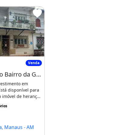
res
asa no Bairro da Glória - 05 Apartamentos
Venda
Casa no Bairro da Glória - 05 Apartamentos
vestimento em
stá disponível para
 imóvel de herança
 no Bairro [...]
rios
a, Manaus - AM