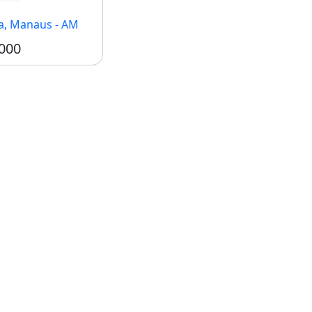
a, Manaus - AM
000