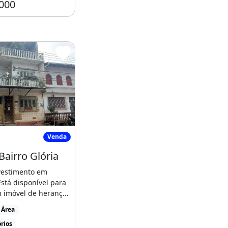
000
o Glória
asa - Bairro Glória
Venda
Bairro Glória
vestimento em
stá disponível para
 imóvel de herança
 no Bairro [...]
 Área
rios