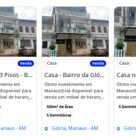
idos.
da um com 2 quartos, sala e
a
de 03 Pisos - Bairro da Glória
Imagem: Casa - Bairro da Glória- 03 Anda
Imagem: C
Casa
Casa
Venda
Venda
que você personalize e
Casa de 03 Pisos - Bairro da Glória
Casa - Bairro da Glória- 03 Andares
imento em
Ótimo investimento em
Ótimo in
disponível para
Manaus!Está disponível para
Manaus!E
arro do Centro da Cidade.
vel de herança
venda um imóvel de herança
venda um
Bairro [...]
localizado no Bairro [...]
localizado
is de imoveis devido a
a
500m² de Área
5 Dormitó
 Cidade
5 Dormitórios
nvestidores que trabalham
Manaus - AM
Glória, Manaus - AM
Glóri