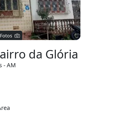
airro da Glória
s - AM
Área