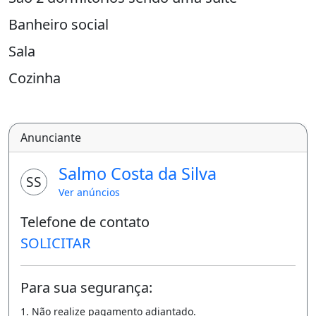
Banheiro social
Sala
Cozinha
Área Lateral
Área de Serviço
Anunciante
Garagem p/ 2 carros coberta
Salmo Costa da Silva
SS
Área Construída: 80 m2
Ver anúncios
Área Total: 1 0 0 m2
Telefone de contato
SOLICITAR
Baixou: 2 7 0 mil a Vista
* Não Financia!
Para sua segurança:
* Não Troca!
1. Não realize pagamento adiantado.