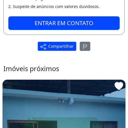
2. Suspeite de anúncios com valores duvidosos.
* Não Aluga!
* Não Trabalhamos com carta de crédito ou
ENTRAR EM CONTATO
empresas financeiras!
* semi mobiliada de acordo com o que está
Compartilhar
na foto!
Central de Vendas
Imóveis próximos
Entrar em Contato Somente interessados
Interessados entrar em contato Ligação e
WhatsApp 9 2 9 9 1 7 2 7 8 3 5 Douglas
Dispenso Curiosos, Financeiras e Corretores.
Área de serviço