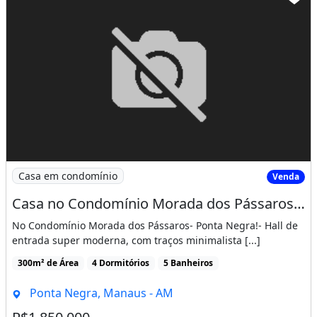
Porcelanato nobres nos banheiros e escadas;
Mansão pronta pra morar!
Um verdadeiro espetáculo!
R$ 1.850m
(Apto a financiamento bancário)
Imagem: Casa no Condomínio Morada dos Pássaros
Casa em condomínio
Venda
Churrasqueira
Guarda roupa
Piscina
Varanda
Área de serviço
Casa no Condomínio Morada dos Pássaros - 03 Suítes em Fino Acabamento
No Condomínio Morada dos Pássaros- Ponta Negra!- Hall de
entrada super moderna, com traços minimalista [...]
300m² de Área
4 Dormitórios
5 Banheiros
Ponta Negra, Manaus - AM