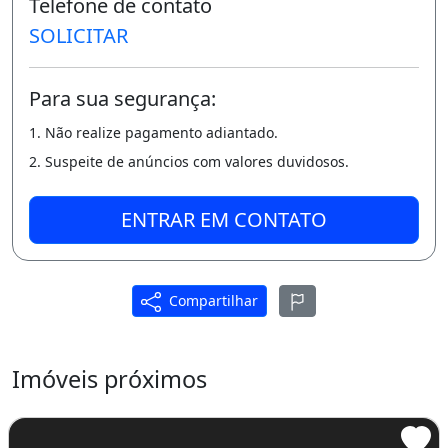
Telefone de contato
- Cozinha com ilha gourmet;
SOLICITAR
- Churrasqueira neutra interna;
- 01 Lavabo;
Para sua segurança:
- Piscina com cascata;
1. Não realize pagamento adiantado.
- 01 Wc de serviço;
2. Suspeite de anúncios com valores duvidosos.
- Despensa;
ENTRAR EM CONTATO
- Área de serviço completa;
- E muito mais;
Compartilhar
Duplex em Altíssimo padrão de acabamento!
Totalmente automatizado!
Imóveis próximos
Leds com acendimento toch;
Caixas de Som JBL integradas ao Forro;