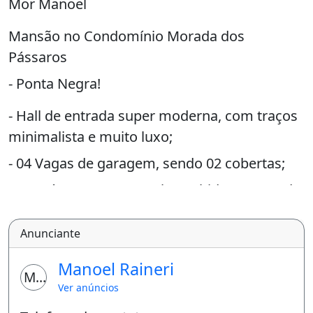
Mor Manoel
Mansão no Condomínio Morada dos
Pássaros
- Ponta Negra!
- Hall de entrada super moderna, com traços
minimalista e muito luxo;
- 04 Vagas de garagem, sendo 02 cobertas;
- 01 Suíte master, com closet, hidro e varanda;
- 01 Suíte com closet e varanda;
Anunciante
- 02 suítes amplas, sendo 01 no piso inferior;
Manoel Raineri
- Sala de estar com Pé direito alto;
MR
Ver anúncios
- Sala de jantar;