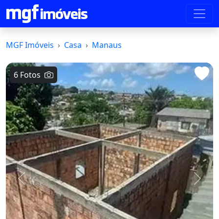
MGF Imóveis
Casa
Manaus
6 Fotos
Voltar
Avanç