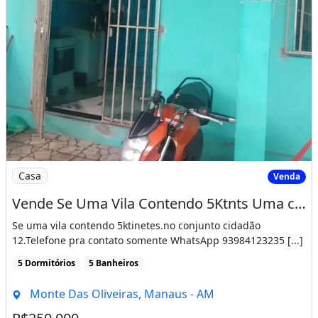
Imagem: Vende Se Uma Vila Contendo 5Ktnts Uma com
Casa
Venda
Vende Se Uma Vila Contendo 5Ktnts Uma com Garagem L
Se uma vila contendo 5ktinetes.no conjunto cidadão
12.Telefone pra contato somente WhatsApp 93984123235 [...]
5 Dormitórios
5 Banheiros
Monte Das Oliveiras, Manaus - AM