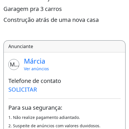
Garagem pra 3 carros
Construção atrás de uma nova casa
Quintal
A vista!
Anunciante
Não aceito troca!
Márcia
Valor a negociar.
MM
Ver anúncios
Contato: 9 985904810 Márcia
Telefone de contato
Marcela 9 98489-0608
SOLICITAR
Varanda
Área de serviço
Para sua segurança:
1. Não realize pagamento adiantado.
2. Suspeite de anúncios com valores duvidosos.