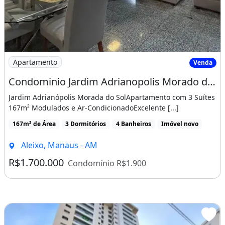
Imagem: Condominio Jardim Adrianopolis Morado do
Apartamento
Venda
Condominio Jardim Adrianopolis Morado do Sol C/Suites
Jardim Adrianópolis Morada do SolApartamento com 3 Suítes
167m² Modulados e Ar-CondicionadoExcelente [...]
167m² de Área
3 Dormitórios
4 Banheiros
Imóvel novo
Aleixo, Manaus - AM
R$1.700.000
Condomínio R$1.900