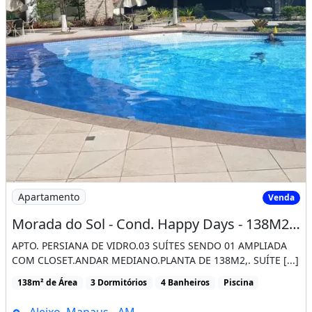
Elevador
Salão De Festas
Academia
Imóvel mobiliado
Ar-condicionado
Churrasqueira
Guarda roupa
Piscina
Varanda
Imagem: Morada do Sol - Cond. Happy Days - 138M2
Apartamento
Venda
Morada do Sol - Cond. Happy Days - 138M2 - 1.400.000,00
APTO. PERSIANA DE VIDRO.03 SUÍTES SENDO 01 AMPLIADA
COM CLOSET.ANDAR MEDIANO.PLANTA DE 138M2,. SUÍTE [...]
138m² de Área
3 Dormitórios
4 Banheiros
Piscina