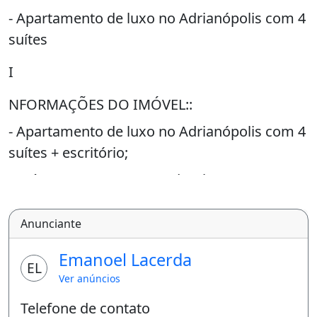
- Apartamento de luxo no Adrianópolis com 4
suítes
I
NFORMAÇÕES DO IMÓVEL::
- Apartamento de luxo no Adrianópolis com 4
suítes + escritório;
- Suíte master com varanda, closet e
banheira;
Anunciante
- 4 Vagas de garagem no subsolo | 3º andar,
230m² privativo;
Emanoel Lacerda
EL
- Gerador 100%, Nascente, muito ventilado;
Ver anúncios
- Elevador social e elevador de serviço
Telefone de contato