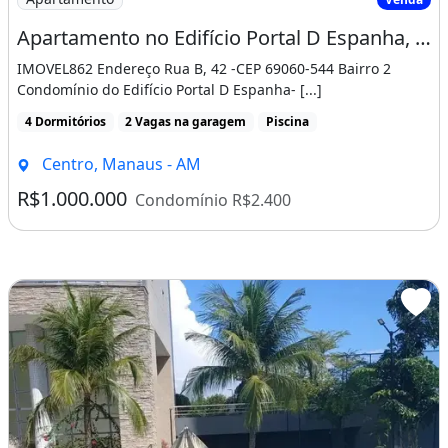
- AM, 69060-094
Apartamento no Edifício Portal D Espanha, 340M² Área Privativa
IMOVEL862 Endereço Rua B, 42 -CEP 69060-544 Bairro 2
V
Condomínio do Edifício Portal D Espanha- [...]
ALOR DA VENDA: R$ 1.450.000 (Possibilidade
4 Dormitórios
2 Vagas na garagem
Piscina
de aceitar financiamento bancário)
Centro, Manaus - AM
Características do apartamento:
R$1.000.000
Condomínio R$2.400
Ar Condicionado
Mobiliado
Academia
Piscina
Churrasqueira
Permitido Animais
Condomínio Fechado
Piscina