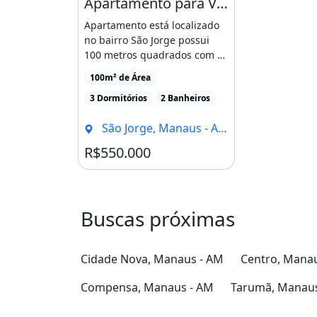
Apartamento para Venda com 100 Metros Quadrados com 3 Quartos em São Jorge - Manaus - Am
Área De Serviço
Apartamento está localizado
Armários Na Cozinha
no bairro São Jorge possui
100 metros quadrados com 3
Armários No Quarto
quartos sendo 1 [...]
Quarto De Serviço
100m² de Área
3 Dormitórios
2 Banheiros
Varanda
São Jorge, Manaus - AM
Imóvel novo
Ar-condicionado
Chu
R$550.000
Varanda
Área de serviço
Buscas próximas
Cidade Nova, Manaus - AM
Centro, Mana
Compensa, Manaus - AM
Tarumã, Manaus