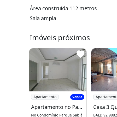
Área construída 112 metros
Sala ampla
3 quartos sendo 1 suíte
Imóveis próximos
Cozinha
Área de serviço
Quarto de serviço
Banheiro de serviço
Garagem
Valor R$ 460 mil
Imagem: Apartamento no Parque Sabiá - D
Imagem: Casa
Apartamento
Apartament
Venda
Aceita financiamento bancário
Apartamento no Parque Sabiá - Dom Pedro
Cadastre seus imóveis conosco, m
No Condomínio Parque Sabiá
BALD 92 9882