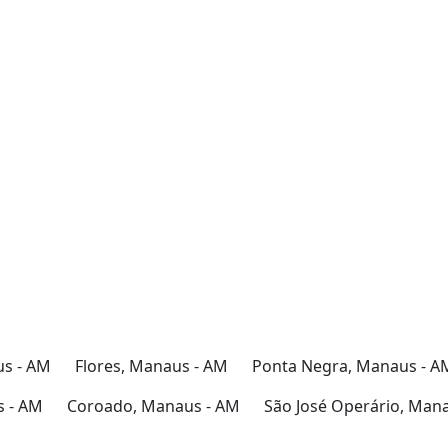
rrasqueira
Piscina
us - AM
Flores, Manaus - AM
Ponta Negra, Manaus - A
 - AM
Coroado, Manaus - AM
São José Operário, Man