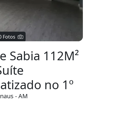
ue Sabia 112M²
Suíte
atizado no 1º
anaus - AM