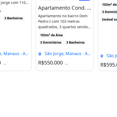
CariterLo
 Jorge com 110
103m² de
Apartamento Cond. Splendore - Dom Pedro
Jacira Rei
dos com [...]
a
3 Dormitó
Apartamento no bairro Dom
3 Banheiros
Imóvel n
Pedro I com 103 metros
quadrados, 3 quartos sendo 1
suite e 1 banheiro social, [...]
103m² de Área
3 Dormitórios
3 Banheiros
, Manaus - AM
São Jorge, Manaus - AM
São J
0
R$550.000
Condomínio R$800
Condomínio R$600
R$595.
el!
veis que você procura.
to:
 Metros Quadrados