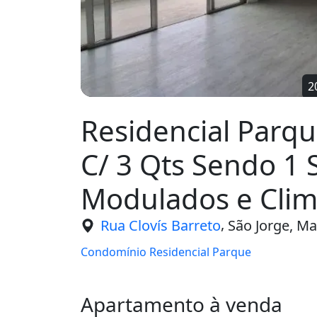
Residencial Parq
C/ 3 Qts Sendo 1 
Modulados e Clim
,
Rua Clovís Barreto
São Jorge, M
Condomínio Residencial Parque
Apartamento à venda