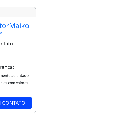
torMaiko
os
ontato
rança:
amento adiantado.
ncios com valores
M CONTATO