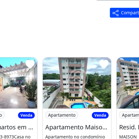
Compart
om Pedro
 3 Quartos em São Jorge - Manaus
Imagem: Apartamento Maison Cartier- 
Imagem: R
o
Apartamento
Aparta
Venda
Venda
Casa 3 Quartos em São Jorge - Manaus - Am
Apartamento Maison Cartier- com 103 M2- 3 Qts(1 Suíte) - Av. Jacira Reis- Manaus
antemos conta no com 200
3-8973Casa no
Apartamento no condomínio
MAISON