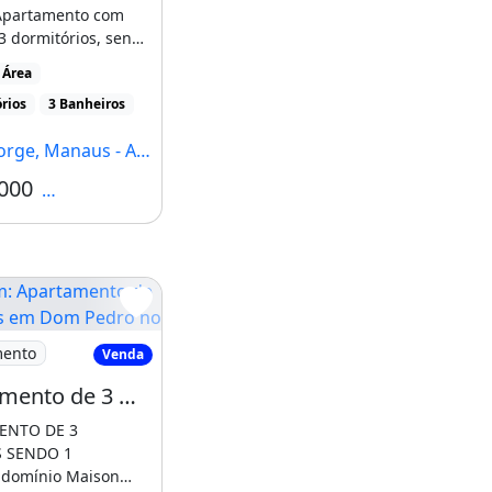
partamento com
3 dormitórios, sendo
sala estar/jantar,
 Área
...]
rios
3 Banheiros
orge, Manaus - AM
000
Condomínio R$1.003
Apartamento de 3 Quartos em Dom Pedro no
mento
Venda
Apartamento de 3 Quartos em Dom Pedro no Maison Cartier
ENTO DE 3
 SENDO 1
- Dom Pedro
domínio Maison