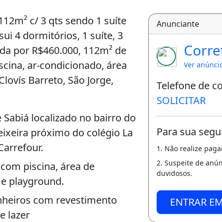
112m² c/ 3 qts sendo 1 suíte
Anunciante
i 4 dormitórios, 1 suíte, 3
Corre
da por R$460.000, 112m² de
scina, ar-condicionado, área
Ver anúnci
Clovís Barreto, São Jorge,
Telefone de c
SOLICITAR
abiá localizado no bairro do
Para sua segu
eixeira próximo do colégio La
Carrefour.
1. Não realize pag
2. Suspeite de anú
 com piscina, área de
duvidosos.
 e playground.
nheiros com revestimento
ENTRAR E
e lazer