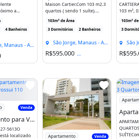
s vezes simultaneamente o
elente
Maison Cartier.Com 103 m2.3
CARTIERA
róximo a
quartos ( sendo 1 suíte).
103 m², 0
óvel proporcionando grandes
uartos sendo 02
Cozinha, banheiro [...]
01 suíte, 
a
103m² de Área
103m² de
zinhaBanheiro
varanda, [
4 Banheiros
3 Dormitórios
2 Banheiros
3 Dormitó
UDAR A QUALQUER MOMENTO
São Jorge, Manaus - AM
São J
, Manaus - AM
R$595.000
R$595.
Condomínio R$1.033
0
 disposição 24hrs para
om total sensibilidade, sempre
lhor negócio possível.
Imagem: 
Aparta
rtamento para Venda Possui 110 Metros
o
Venda
Apartamento para Venda Possui 110 Metros Quadrados com 3 Quartos em São Jorge - Manaus
APARTAM
QUARTOS
9527-5613O
Imagem: Apartamento Cond. Splendore 
SUÍTECon
stá localizado
Apartamento
Venda