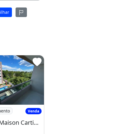
ilhar
com 103 M2
esid. Maison Cartier - 103 M² - 03 Quartos
mento
Venda
Resid. Maison Cartier - 103 M² - 03 Quartos, Sendo 01 Suíte - Jacira Reis