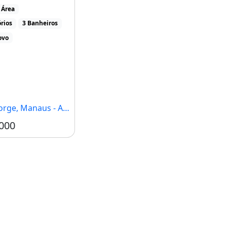
calizado na Avenida
 Área
s Dom [...]
rios
3 Banheiros
ovo
orge, Manaus - AM
000