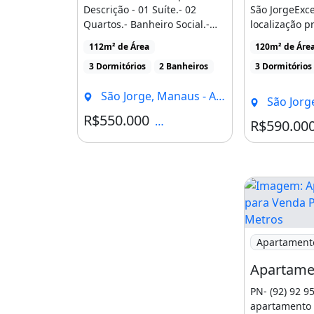
inserções e podemos publicar vária
Descrição - 01 Suíte.- 02
São JorgeExc
Quartos.- Banheiro Social.-
localização p
mesmo anúncio o que destaca o im
Sala de Estar/Jantar.- [...]
avenida.03 q
oportunidades de negócio.
112m² de Área
120m² de Áre
suítesSalaCo
3 Dormitórios
2 Banheiros
3 Dormitórios
[...]
ATENÇÃO OS VALORES PODEM M
São Jorge, Manaus - AM
!!
São Jorge
R$550.000
Condomínio R$850
R$590.00
INFORMAÇÕES 24h ON-LINE
Faça seu orçamento comigo, estou à
esclarecer suas dúvidas, trabalho c
auxiliando meu cliente a fazer o me
Agende sua visita!
Imagem: Apa
Apartament
Fone: (
9
PN- (92) 92 
apartamento e
2) 99168-3202 whatsapp VIVO