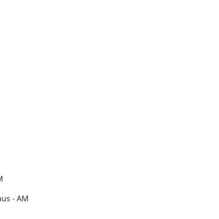
M
aus - AM