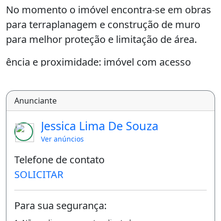
No momento o imóvel encontra-se em obras
para terraplanagem e construção de muro
para melhor proteção e limitação de área.
ência e proximidade: imóvel com acesso
próximo a residenciais, lojas e prédios
comerciais, escolas e a poucos metros do
Anunciante
CAIC Dra.Maria Helena Freitas.
Jessica Lima De Souza
Valor de Venda : R$ 1.100.000,00 (não aceita
Ver anúncios
financiamento, mas aceita proposta)
Telefone de contato
Valor de Aluguel: R$ 3.000,00
SOLICITAR
Agende uma visita para conferir.
Jessica Souza
Para sua segurança:
Corretora de Imóveis