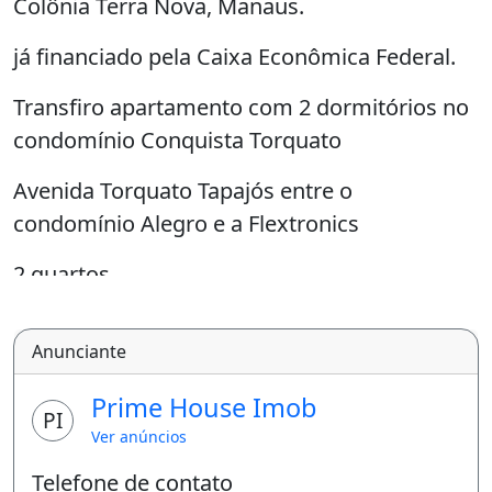
Colônia Terra Nova, Manaus.
já financiado pela Caixa Econômica Federal.
Transfiro apartamento com 2 dormitórios no
condomínio Conquista Torquato
Avenida Torquato Tapajós entre o
condomínio Alegro e a Flextronics
2 quartos
Sala estar/jantar
Anunciante
Cozinha
Área de serviço
Prime House Imob
PI
Banheiro social
Ver anúncios
1 vaga de garagem
Telefone de contato