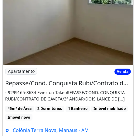
Imagem: Repasse/Cond. Conquista Rubi/Contrato de
Apartamento
Venda
Repasse/Cond. Conquista Rubi/Contrato de Gaveta/3º Andar/Dois Lance de Escadas
- 9299165-3634 Ewerton TakeoREPASSE/COND. CONQUISTA
RUBI/CONTRATO DE GAVETA/3º ANDAR/DOIS LANCE DE [...]
45m² de Área
2 Dormitórios
1 Banheiro
Imóvel mobiliado
Imóvel novo
Colônia Terra Nova, Manaus - AM