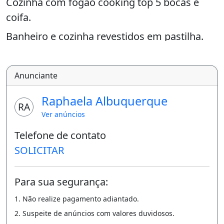
Cozinha com fogão cooking top 5 bocas e
coifa.
Banheiro e cozinha revestidos em pastilha.
Balcão da cozinha com 2 banquetas.
Mais informações, tratar diretamente no
Anunciante
número (92)99241-0276
Raphaela Albuquerque
RA
Ver anúncios
Telefone de contato
SOLICITAR
Para sua segurança:
1. Não realize pagamento adiantado.
2. Suspeite de anúncios com valores duvidosos.