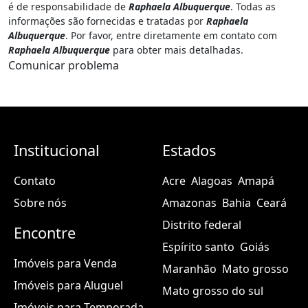
é de responsabilidade de
Raphaela Albuquerque
. Todas as
informações são fornecidas e tratadas por
Raphaela
Albuquerque
. Por favor, entre diretamente em contato com
Raphaela Albuquerque
para obter mais detalhadas.
Comunicar problema
Institucional
Estados
Contato
Acre
Alagoas
Amapá
Sobre nós
Amazonas
Bahia
Ceará
Distrito federal
Encontre
Espírito santo
Goiás
Imóveis para Venda
Maranhão
Mato grosso
Imóveis para Aluguel
Mato grosso do sul
Imóveis para Temporada