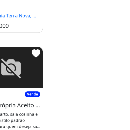
Terra Nova, Manaus - AM
000
asa Própria Aceito Parcelar
Venda
a Terra Nova
Casa Própria Aceito Parcelar
rto, sala cozinha e
stilo padrão
ara quem deseja sair