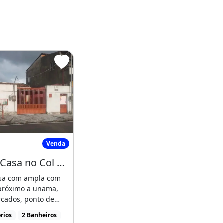
ox Ao Shopping
endo Casa no Col Terra Nova Prox do Caic
Venda
Vendo Casa no Col Terra Nova Prox do Caic
sa com ampla com
-próximo a unama,
cados, ponto de
 CaicÁrea total [...]
rios
2 Banheiros