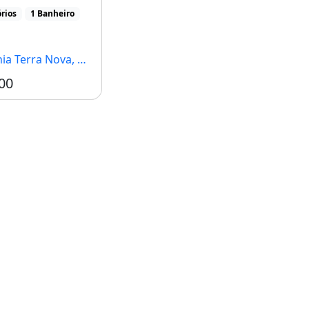
 e pagar [...]
rios
1 Banheiro
Terra Nova, Manaus - AM
00