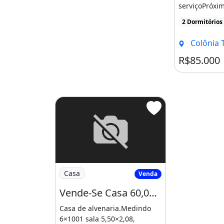
serviçoPróxim
bem frente ao 
2 Dormitórios
Colônia Terra 
R$85.000
Imagem: Vende-Se Casa 60,000 Reais
Casa
Venda
Vende-Se Casa 60,000 Reais
Casa de alvenaria.Medindo
6×1001 sala 5,50×2,08,