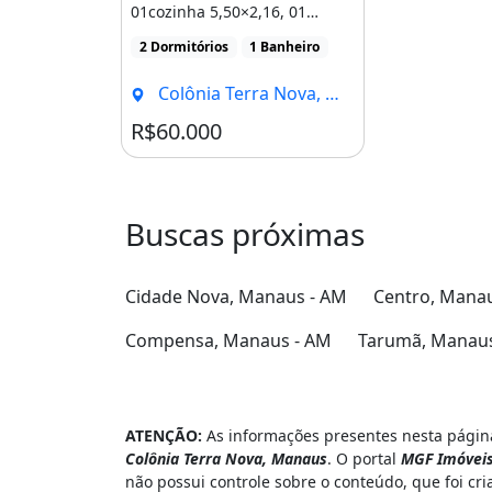
01cozinha 5,50×2,16, 01
quarto 4,10×2,27, 01 quarto
2 Dormitórios
1 Banheiro
[...]
Colônia Terra Nova, Manaus - AM
R$60.000
Buscas próximas
Cidade Nova, Manaus - AM
Centro, Mana
Compensa, Manaus - AM
Tarumã, Manaus
ATENÇÃO:
As informações presentes nesta página
Colônia Terra Nova, Manaus
. O portal
MGF Imóvei
não possui controle sobre o conteúdo, que foi cr