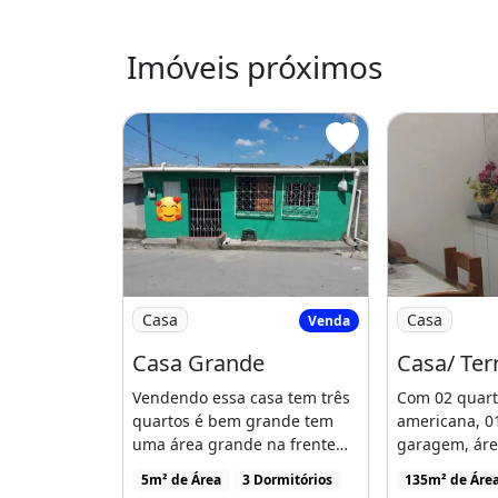
Próximo o novo Israel
Imóveis próximos
Tem água não paga
Luz paga
Água e luz tá tudo ok
Pra mais informações interessado l
Fotos mando pelo zap
Imóvel novo
Varanda
Imagem: Casa Grande
Imagem: Casa
Casa
Casa
Venda
Casa Grande
Casa/ Ter
Vendendo essa casa tem três
Com 02 quart
quartos é bem grande tem
americana, 0
uma área grande na frente
garagem, área
para pessoa fazer [...]
quintal, const
5m² de Área
3 Dormitórios
135m² de Áre