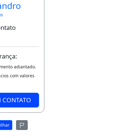
andro
os
ontato
rança:
amento adiantado.
ncios com valores
M CONTATO
ilhar