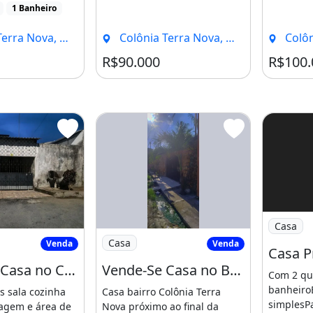
1 Banheiro
Nova, Manaus - AM
Colônia Terra Nova, Manaus - AM
Colônia 
R$90.000
R$100.
Imagem: C
Casa
e-Se Casa no Colônia Terra Nova
Imagem: Vende-Se Casa no Bairro Colôni
Casa
Venda
Venda
Vende-Se Casa no Colônia Terra Nova
Vende-Se Casa no Bairro Colônia Terra Nova 95.000
Com 2 qua
banheiroE
s sala cozinha
Casa bairro Colônia Terra
simplesP
agem e área de
Nova próximo ao final da