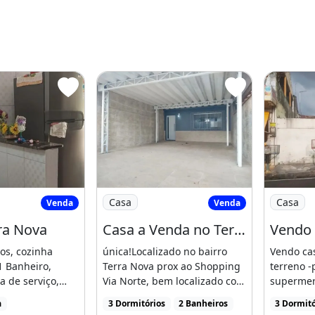
igar ou ZAP 92986156780
/ Terra Nova
Imagem: Casa a Venda no Terra Nova Pr
Imagem: V
Casa
Casa
Venda
Venda
ra Nova
Casa a Venda no Terra Nova Prox Ao Shopping
os, cozinha
única!Localizado no bairro
Vendo ca
1 Banheiro,
Terra Nova prox ao Shopping
terreno 
 de serviço,
Via Norte, bem localizado com
supermer
rução nova, [...]
comércios, parada [...]
ônibus e o
a
3 Dormitórios
2 Banheiros
3 Dormitó