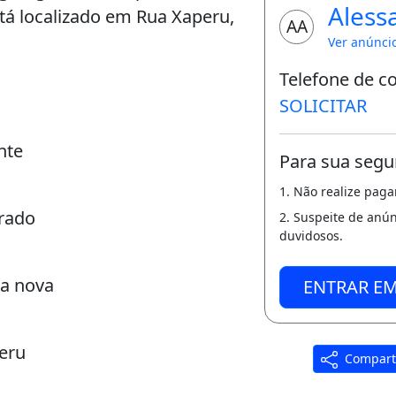
Aless
tá localizado em Rua Xaperu,
AA
Ver anúnci
Telefone de c
SOLICITAR
nte
Para sua segu
1. Não realize pag
rado
2. Suspeite de anú
duvidosos.
ra nova
ENTRAR E
peru
Compart