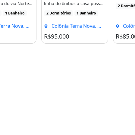
do aluguel
o do via Norte
linha do ônibus a casa possui
2 Dormitó
colégio [...]
dois quartos sala [...]
1 Banheiro
2 Dormitórios
1 Banheiro
Nova, Manaus - AM
Colônia Terra Nova, Manaus - AM
Colônia 
R$95.000
R$85.0