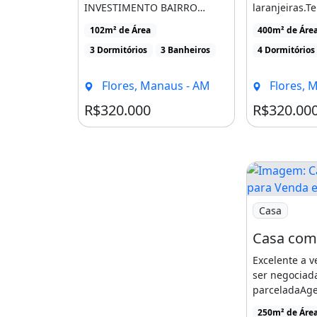
Agende uma visita!
INVESTIMENTO BAIRRO
laranjeiras.Te
COLÔNIA SANTO ANTÔNIO
com poço art
92 98446-6258
102m² de Área
400m² de Áre
Prox da Av.Max teixeira [...]
para ate [...]
3 Dormitórios
3 Banheiros
4 Dormitórios
Churrasqueira
Piscina
Área de ser
Flores, Manaus - AM
Flores, 
R$320.000
R$320.00
Imagem: Casa
Casa
Excelente a 
ser negociada
parceladaAg
visitaCasa co
250m² de Áre