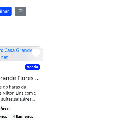
ilhar
asa Grande Flores Kitinet
Venda
Casa Grande Flores Kitinet
s do haras da
 Nilton Lins,com 5
5 - Tarumã
 suítes,sala,área
 Área
aranda,poço [...]
rios
4 Banheiros