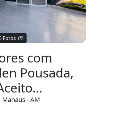
ores com
Éden Pousada,
Aceito
s, Manaus - AM