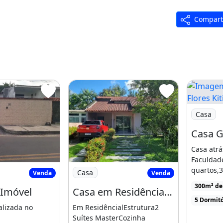
Compart
Imagem: C
Casa
,
Casa atrá
Faculdade
da de Imóvel
Imagem: Casa em Residêncial- Br 174 Km
quartos,3
Casa
Venda
Venda
ampla e
300m² de
 Imóvel
Casa em Residêncial- Br 174 Km5 - Tarumã Acum
cozinha,v
5 Dormitó
alizada no
Em ResidêncialEstrutura2
Suítes MasterCozinha