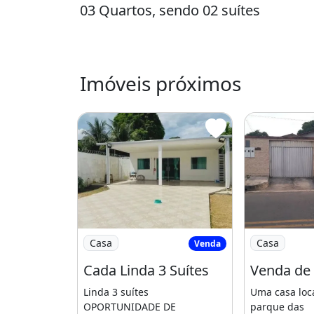
03 Quartos, sendo 02 suítes
Banheiro social
Lavanderia
Imóveis próximos
banheiro externo p/ area molhada
Sala ampla
Cozinha interna c/ despensa
02 vagas de garagem cobertas
*Forro em gesso c/ iluiminação LED
Porcelanato 80x80
Imagem: Cada Linda 3 Suítes
Imagem: Ven
Casa
Casa
Venda
Apto para financiar
Cada Linda 3 Suítes
Venda de
Entrada mínima de 23 mil + boletos
Linda 3 suítes
Uma casa loc
OPORTUNIDADE DE
parque das