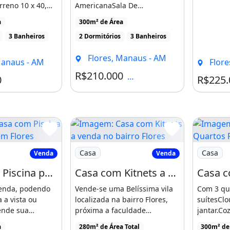
rreno 10 x 40,
AmericanaSala De
esiano, garagem
JantarLavaboÁrea de Serviço
a
300m² de Área
ExternaColonial [...]
3 Banheiros
2 Dormitórios
3 Banheiros
viço
Flores, Manaus - AM
Manaus - AM
Flore
R$210.000
Condomínio R$50
0
R$225.
 com Piscina para Venda em Flores
Imagem: Casa com Kitnets a venda no bai
Imagem: 
Casa
Casa
Venda
Venda
Casa com Piscina para Venda em Flores - Manaus - Amazonas
Casa com Kitnets a venda no bairro Flores Manaus
venda, podendo
Vende-se uma Belíssima vila
Com 3 qu
 a vista ou
localizada na bairro Flores,
suítesClo
ende sua
próxima a faculdade
jantar.Co
m 03 quartos,
Professor Nilton Lins.Valor [...]
e lavande
a
280m² de Área Total
300m² de