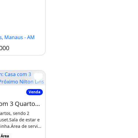
s, Manaus - AM
000
rro Flores
Casa com 3 Quartos Próximo Nilton Lins
Venda
Casa com 3 Quartos Próximo Nilton Lins - Avista!
artos, sendo 2
uset.Sala de estar e
zinha.Área de serviço
ria.Escritório.Poço
 Área