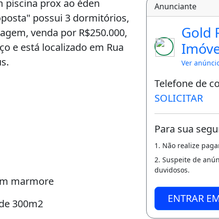
 piscina prox ao éden
Anunciante
oposta" possui 3 dormitórios,
Gold 
aragem, venda por R$250.000,
Imóve
iço e está localizado em Rua
s.
Ver anúnci
Telefone de c
SOLICITAR
Para sua segu
1. Não realize pag
2. Suspeite de anú
duvidosos.
com marmore
ENTRAR E
 de 300m2