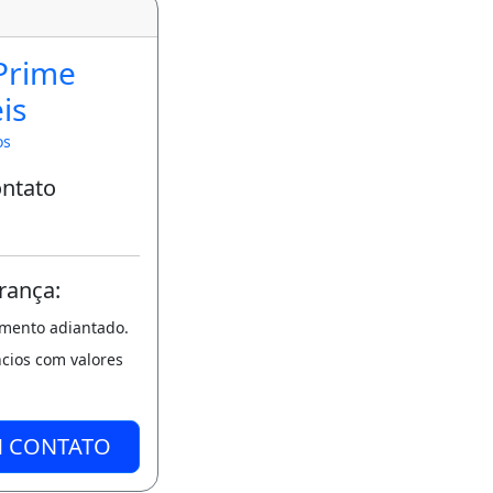
Prime
is
os
ontato
rança:
amento adiantado.
ncios com valores
M CONTATO