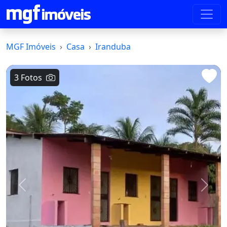
MGF Imóveis
Casa
Iranduba
3 Fotos
Voltar
Avanç