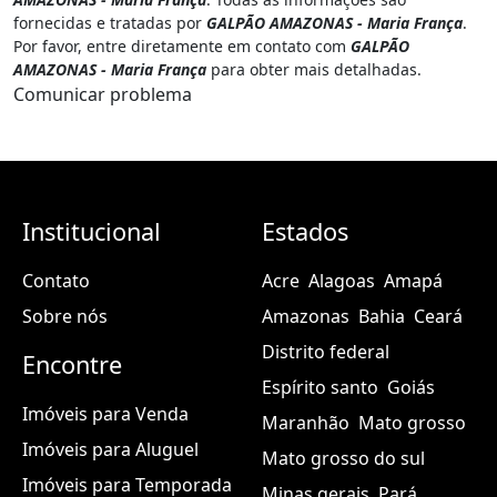
fornecidas e tratadas por
GALPÃO AMAZONAS - Maria França
.
Por favor, entre diretamente em contato com
GALPÃO
AMAZONAS - Maria França
para obter mais detalhadas.
Comunicar problema
Institucional
Estados
Contato
Acre
Alagoas
Amapá
Sobre nós
Amazonas
Bahia
Ceará
Distrito federal
Encontre
Espírito santo
Goiás
Imóveis para Venda
Maranhão
Mato grosso
Imóveis para Aluguel
Mato grosso do sul
Imóveis para Temporada
Minas gerais
Pará