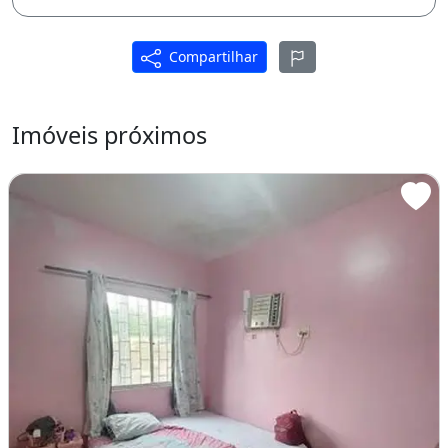
Excelente Localização;
Compartilhar
Próximo ao Centro de Treinamento do
Detran.
Imóveis próximos
Shopping Via Norte.
Hospital Delphina Aziz.
Fácil acesso ao Centro, Ponta Negra e
Aeroporto, e demais zonas da cidade.
Inf 9.8.4.6.3.5.9.6.2 (wtts ou ligue)
Siga o Instagram @imoveismanaus092 e veja
mais imóveis como este!!!
Área de serviço