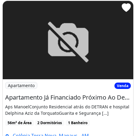
Imagem: Apartamento Já Financiado Próximo Ao Detran
Apartamento
Venda
Apartamento Já Financiado Próximo Ao Detran e Hospital Delphina Aziz da Torquato
Aps ManoelConjunto Residencial atrás do DETRAN e hospital
Delphina Aziz da TorquatoGuarita e Segurança [...]
56m² de Área
2 Dormitórios
1 Banheiro
Colônia Terra Nova, Manaus - AM
R$60.000