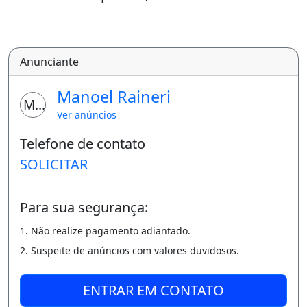
Cozinha;
Anunciante
Sala de Estar e Jantar Conjugadas;
Manoel Raineri
Wc Social;
MR
Ver anúncios
Área de Serviço;
Telefone de contato
02 vagas de Garagem;
SOLICITAR
Apenas R$ 60 Mil Reais + Parcelas de R$ 294
por mês.(Saldo Devedor 28 Mil)
Para sua segurança:
1. Não realize pagamento adiantado.
Guarita 24hrs;
2. Suspeite de anúncios com valores duvidosos.
Câmeras de Videomonitoramento;
E muito mais;
ENTRAR EM CONTATO
Bloco Logo no Início do Conjunto;