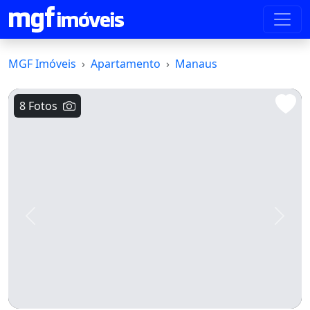
MGF Imóveis
Apartamento
Manaus
8 Fotos
Voltar
Avanç
Apartamento Já Financiado