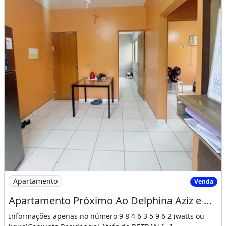
Imagem: Apartamento Próximo Ao Delphina Aziz e
Apartamento
Venda
Apartamento Próximo Ao Delphina Aziz e Detran da Torquato em Excelente Localização
Informações apenas no número 9 8 4 6 3 5 9 6 2 (watts ou
ligue)Conjunto Residencial Atrás do DETRAN [...]
54m² de Área
2 Dormitórios
1 Banheiro