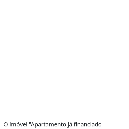
O imóvel "Apartamento já financiado
próximo ao detran da torquato" possui 2
dormitórios, 1 banheiro, 4 vagas na garagem,