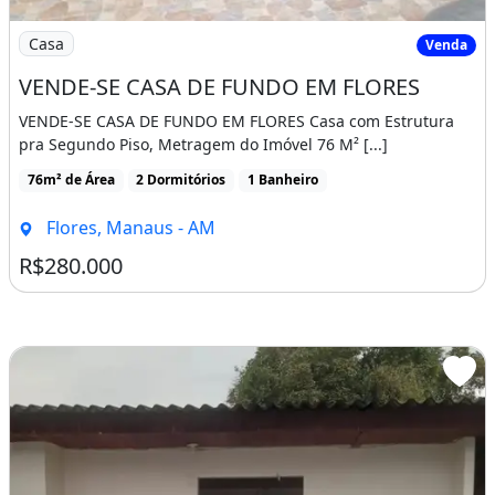
Armários Na Cozinha
Imagem: VENDE-SE CASA DE FUNDO EM FLORES
Casa
Venda
Armários No Quarto
Varanda
VENDE-SE CASA DE FUNDO EM FLORES
VENDE-SE CASA DE FUNDO EM FLORES Casa com Estrutura
Ar-condicionado
Churrasqueira
Piscina
pra Segundo Piso, Metragem do Imóvel 76 M² [...]
Varanda
Área de serviço
76m² de Área
2 Dormitórios
1 Banheiro
Flores, Manaus - AM
R$280.000