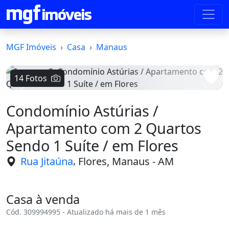
MGF Imóveis
Casa
Manaus
14 Fotos
Voltar
Avanç
Condomínio Astúrias /
Apartamento com 2 Quartos
Sendo 1 Suíte / em Flores
,
Rua Jitaúna
Flores, Manaus - AM
Casa à venda
Cód. 309994995 - Atualizado há mais de 1 mês