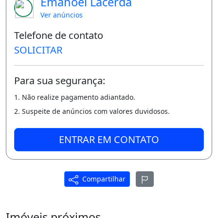
Emanoel Lacerda
de festas e Playground, segurança total;
Ver anúncios
- Valor do condomínio R$575,00 (incluso
Telefone de contato
água, gás e segurança)
SOLICITAR
- IPTU anual: R$ 730,00
- Endereço: Rua Jitaúna 150, flores, 69058825
Para sua segurança:
Manaus-AM
1. Não realize pagamento adiantado.
I
2. Suspeite de anúncios com valores duvidosos.
N
ENTRAR EM CONTATO
FORMAÇÕES DE PAGAMENTO:
-
Compartilhar
V
Imóveis próximos