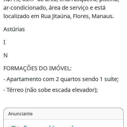
ar-condicionado, área de serviço e está
localizado em Rua Jitaúna, Flores, Manaus.
Astúrias
I
N
FORMAÇÕES DO IMÓVEL:
- Apartamento com 2 quartos sendo 1 suíte;
- Térreo (não sobe escada elevador);
- 1 vaga coberta, Varanda Ampla, 63m²;
- Sala de jantar, Apto ;
Anunciante
- Itens de lazer: Piscina, churrasqueiras, salão